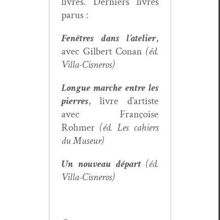
livres. Derniers livres
parus :
Fenêtres dans l’atelier
,
avec Gilbert Conan
(éd.
Vil­la-Cis­neros)
Longue marche entre les
pier­res
, livre d’artiste
avec Françoise
Rohmer
(éd. Les cahiers
du Museur)
Un nou­veau départ
(éd.
Vil­la-Cis­neros)