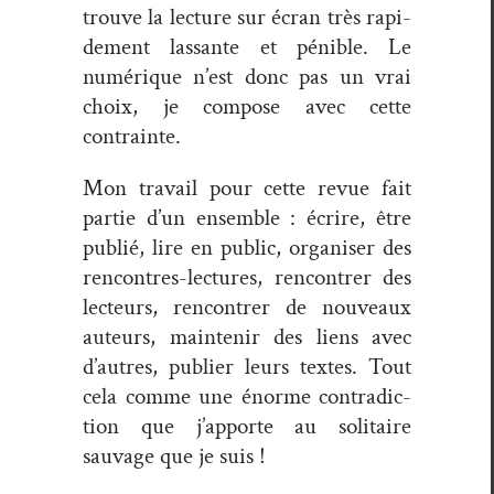
trou­ve la lec­ture sur écran très rapi­
de­ment las­sante et pénible. Le
numérique n’est donc pas un vrai
choix, je com­pose avec cette
contrainte.
Mon tra­vail pour cette revue fait
par­tie d’un ensem­ble : écrire, être
pub­lié, lire en pub­lic, organ­is­er des
ren­con­tres-lec­tures, ren­con­tr­er des
lecteurs, ren­con­tr­er de nou­veaux
auteurs, main­tenir des liens avec
d’autres, pub­li­er leurs textes. Tout
cela comme une énorme con­tra­dic­
tion que j’ap­porte au soli­taire
sauvage que je suis !