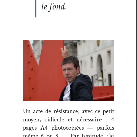
le fond
.
Un acte de résis­tance, avec ce petit
moyen, ridicule et néces­saire : 4
pages A4 pho­to­copiées — par­fois
même 6 ou 8 !… Par las­si­tude, j’ai