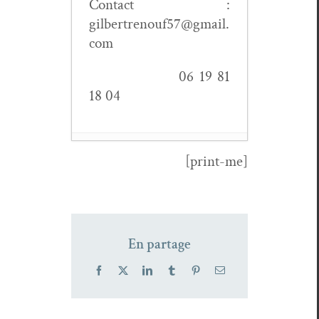
Con­tact :
gilbertrenouf57@gmail.
com
06 19 81
18 04
[print-me]
La Let­tre sous
le bruit
- 4 jan­
vi­er 2019
En partage
Facebook
X
LinkedIn
Tumblr
Pinterest
Email