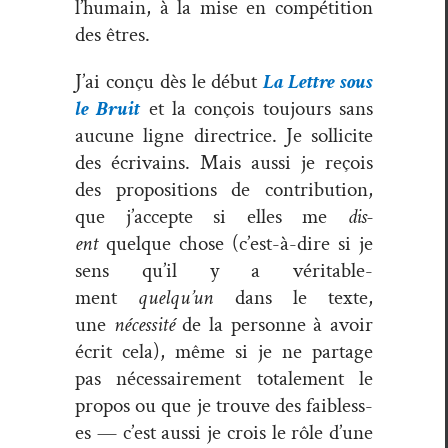
l’humain, à la mise en com­péti­tion
des êtres.
J’ai conçu dès le début
La Let­tre sous
le Bruit
et la conçois tou­jours sans
aucune ligne direc­trice. Je sol­licite
des écrivains. Mais aus­si je reçois
des propo­si­tions de con­tri­bu­tion,
que j’ac­cepte si elles me
dis­
ent
quelque chose (c’est-à-dire si je
sens qu’il y a véri­ta­ble­
ment
quelqu’un
dans le texte,
une
néces­sité
de la per­son­ne à avoir
écrit cela), même si je ne partage
pas néces­saire­ment totale­ment le
pro­pos ou que je trou­ve des faib­less­
es — c’est aus­si je crois le rôle d’une