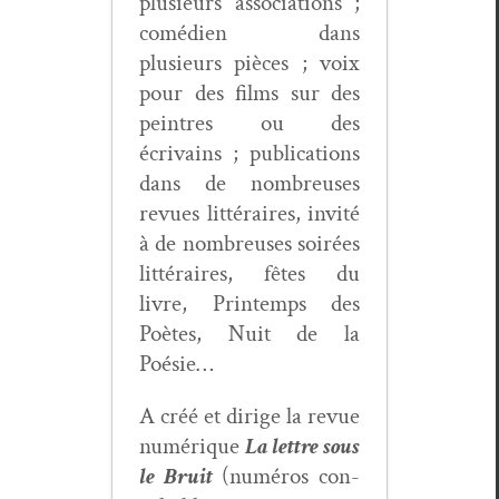
plusieurs asso­ci­a­tions ;
comé­di­en dans
plusieurs pièces ; voix
pour des films sur des
pein­tres ou des
écrivains ; pub­li­ca­tions
dans de nom­breuses
revues lit­téraires, invité
à de nom­breuses soirées
lit­téraires, fêtes du
livre, Print­emps des
Poètes, Nuit de la
Poésie…
A créé et dirige la revue
numérique
La let­tre sous
le Bruit
(numéros con­