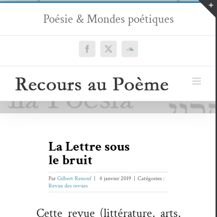
Passer
Poésie & Mondes poétiques
au
contenu
Facebook
X
SoundCloud
La Lettre sous
le bruit
Par
Gilbert Renouf
|
4 janvier 2019
|
Catégories :
Revue des revues
Cette revue (lit­téra­ture, arts,