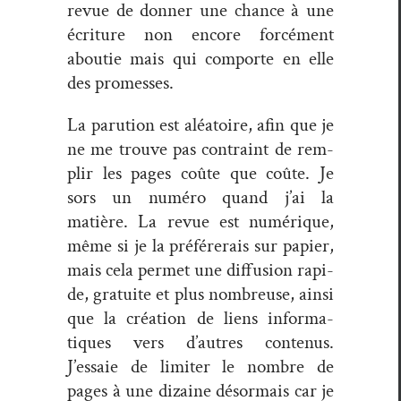
revue de don­ner une chance à une
écri­t­ure non encore for­cé­ment
aboutie mais qui com­porte en elle
des promesses.
La paru­tion est aléa­toire, afin que je
ne me trou­ve pas con­traint de rem­
plir les pages coûte que coûte. Je
sors un numéro quand j’ai la
matière. La revue est numérique,
même si je la préfér­erais sur papi­er,
mais cela per­met une dif­fu­sion rapi­
de, gra­tu­ite et plus nom­breuse, ain­si
que la créa­tion de liens infor­ma­
tiques vers d’autres con­tenus.
J’essaie de lim­iter le nom­bre de
pages à une dizaine désor­mais car je