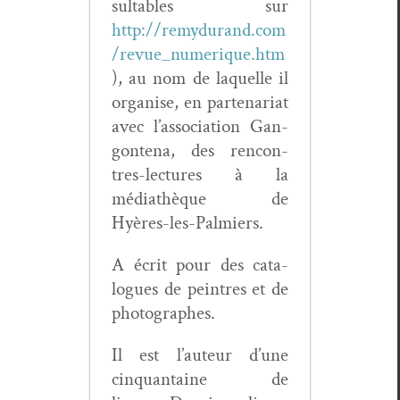
sulta­bles sur
http://remydurand.com
/revue_numerique.htm
), au nom de laque­lle il
organ­ise, en parte­nar­i­at
avec l’association Gan­
gonte­na, des ren­con­
tres-lec­tures à la
médiathèque de
Hyères-les-Palmiers.
A écrit pour des cat­a­
logues de pein­tres et de
photographes.
Il est l’auteur d’une
cinquan­taine de