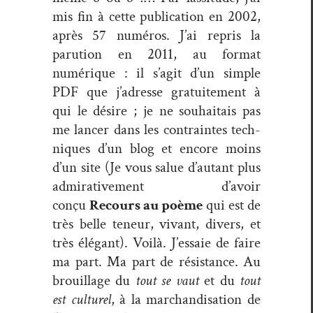
mis fin à cette pub­li­ca­tion en 2002,
après 57 numéros. J’ai repris la
paru­tion en 2011, au for­mat
numérique : il s’ag­it d’un sim­ple
PDF que j’adresse gra­tu­ite­ment à
qui le désire ; je ne souhaitais pas
me lancer dans les con­traintes tech­
niques d’un blog et encore moins
d’un site (Je vous salue d’au­tant plus
admi­ra­tive­ment d’avoir
conçu
Recours au poème
qui est de
très belle teneur, vivant, divers, et
très élé­gant). Voilà. J’essaie de faire
ma part. Ma part de résis­tance. Au
brouil­lage du
tout se vaut
et du
tout
est cul­turel
, à la marchan­di­s­a­tion de