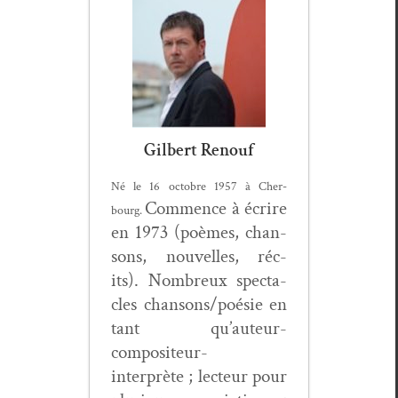
Gilbert Renouf
Né le 16 octo­bre 1957 à Cher­
Com­mence à écrire
bourg.
en 1973 (poèmes, chan­
sons, nou­velles, réc­
its). Nom­breux spec­ta­
cles chansons/poésie en
tant qu’auteur-
compositeur-
interprète ; lecteur pour