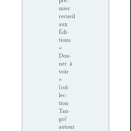
pre­
mier
recueil
aux
Édi­
tions
«
Don­
ner à
voir
»
(col­
lec­
tion
Tan­
go)
autour