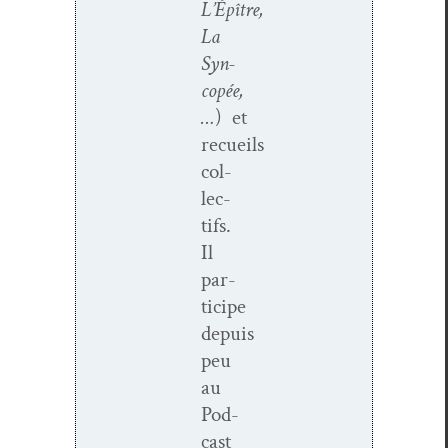
L’Épître,
La
Syn­
copée,
…
) et
recueils
col­
lec­
tifs.
Il
par­
ticipe
depuis
peu
au
Pod­
cast