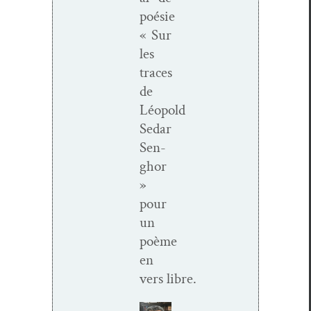
poésie
« Sur
les
traces
de
Léopold
Sedar
Sen­
g­hor
»
pour
un
poème
en
vers libre.