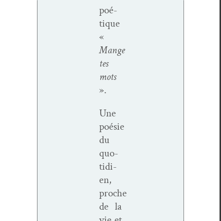
poé­
tique
«
Mange
tes
mots
».
Une
poésie
du
quo­
ti­di­
en,
proche
de la
vie et