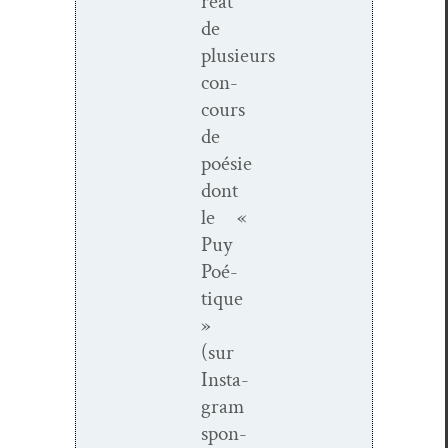
réat
de
plusieurs
con­
cours
de
poésie
dont
le «
Puy
Poé­
tique
»
(sur
Insta­
gram
spon­