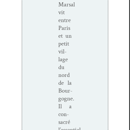
Marsal
vit
entre
Paris
et un
petit
vil­
lage
du
nord
de la
Bour­
gogne.
Il a
con­
sacré
l’essentiel