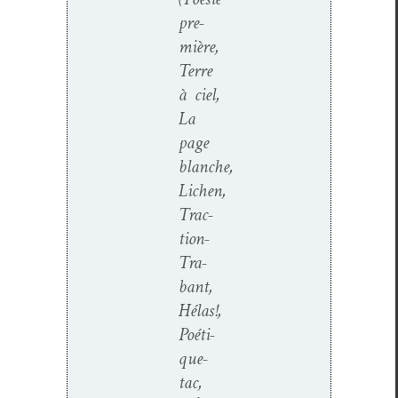
pre­
mière,
Terre
à ciel,
La
page
blanche,
Lichen,
Trac­­
tion-
Tra­
bant,
Hélas!,
Poé­ti­
que­
tac,