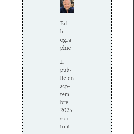
Bib­
li­
ogra­
phie
Il
pub­
lie en
sep­
tem­
bre
2023
son
tout