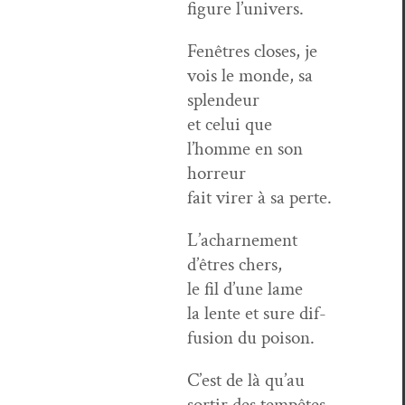
fig­ure l’univers.
Fenêtres clos­es, je
vois le monde, sa
splendeur
et celui que
l’homme en son
horreur
fait vir­er à sa perte.
L’acharnement
d’êtres chers,
le fil d’une lame
la lente et sure dif­
fu­sion du poison.
C’est de là qu’au
sor­tir des tempêtes