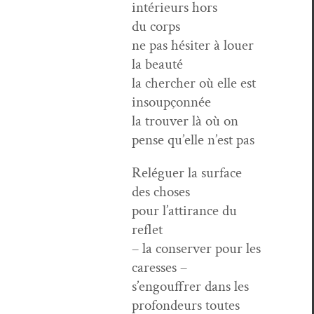
intérieurs hors
du corps
ne pas hésiter à louer
la beauté
la chercher où elle est
insoupçonnée
la trou­ver là où on
pense qu’elle n’est pas
Reléguer la sur­face
des choses
pour l’at­ti­rance du
reflet
– la con­serv­er pour les
caresses –
s’en­gouf­fr­er dans les
pro­fondeurs toutes