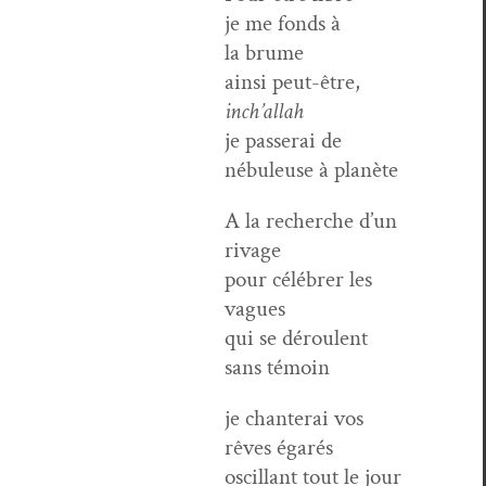
je me fonds à
la brume
ain­si peut-être,
inch’allah
je passerai de
nébuleuse à planète
A la recherche d’un
rivage
pour célébr­er les
vagues
qui se déroulent
sans témoin
je chanterai vos
rêves égarés
oscil­lant tout le jour