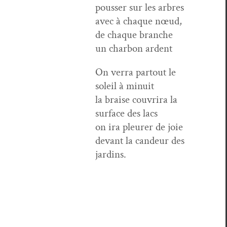
pouss­er sur les arbres
avec à chaque nœud,
de chaque branche
un char­bon ardent
On ver­ra partout le
soleil à minuit
la braise cou­vri­ra la
sur­face des lacs
on ira pleur­er de joie
devant la can­deur des
jardins.