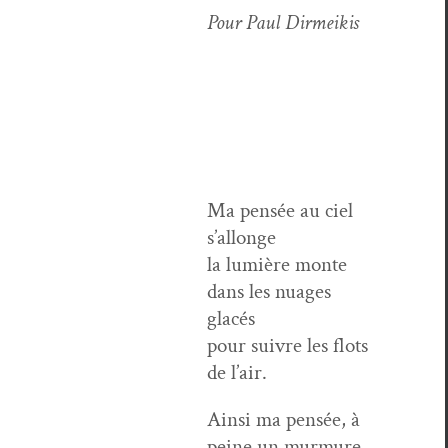
Pour Paul Dirmeikis
Ma pen­sée au ciel
s’allonge
la lumière monte
dans les nuages
glacés
pour suiv­re les flots
de l’air.
Ain­si ma pen­sée, à
peine un murmure