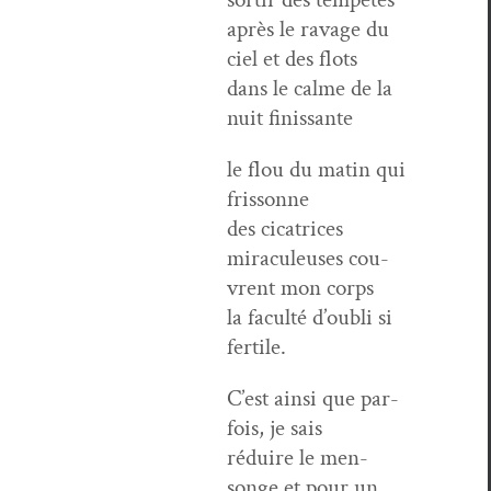
après le rav­age du
ciel et des flots
dans le calme de la
nuit finissante
le flou du matin qui
frissonne
des cica­tri­ces
mirac­uleuses cou­
vrent mon corps
la fac­ulté d’oubli si
fertile.
C’est ain­si que par­
fois, je sais
réduire le men­
songe et pour un