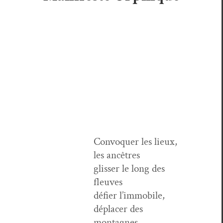
Con­vo­quer les lieux,
les ancêtres
gliss­er le long des
fleuves
défi­er l’im­mo­bile,
déplac­er des
montagnes