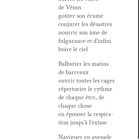
de Vénus
goûter son écume
con­jur­er les désastres
nour­rir son âme de
ful­gu­rance et d’infini
boire le ciel
Bal­bu­ti­er les matins
de barreaux
ouvrir toutes les cages
réper­to­ri­er le rythme
de chaque être, de
chaque chose
en épouser la res­pi­ra­
tion jusqu’à l’extase
Nav­iguer en aveu­gle