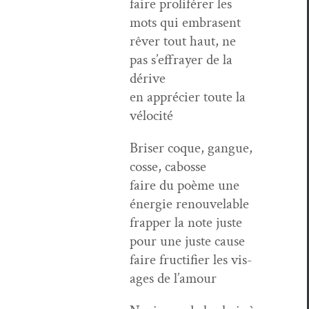
faire pro­lifér­er les
mots qui embrasent
rêver tout haut, ne
pas s’ef­fray­er de la
dérive
en appréci­er toute la
vélocité
Bris­er coque, gangue,
cosse, cabosse
faire du poème une
énergie renouvelable
frap­per la note juste
pour une juste cause
faire fruc­ti­fi­er les vis­
ages de l’amour