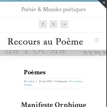
Passer
Poésie & Mondes poétiques
au
contenu
Facebook
X
SoundCloud
Poèmes
Par
admin
|
16 mai 2016
|
Catégories :
Eve Lerner
,
Poèmes
Manifeste Orphique