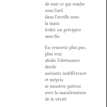
de tout ce qui tombe
sous l’œil
dans l’or­eille sous
la main
frôler un précipice
sans fin
En ressor­tir plus pur,
plus vrai
abolir l’obéis­sance
docile
anéan­tir indif­férence
et mépris
se mon­tr­er patient
avec la man­i­fes­ta­tion
de la vérité