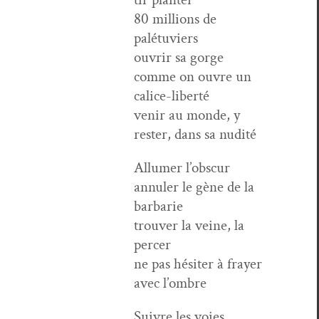
80 mil­lions de
palétuviers
ouvrir sa gorge
comme on ouvre un
calice-liberté
venir au monde, y
rester, dans sa nudité
Allumer l’ob­scur
annuler le gène de la
barbarie
trou­ver la veine, la
percer
ne pas hésiter à fray­er
avec l’ombre
Suiv­re les voies