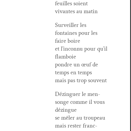
feuilles soient
vivantes au matin
Sur­veiller les
fontaines pour les
faire boire
et l’in­con­nu pour qu’il
flamboie
pon­dre un œuf de
temps en temps
mais pas trop souvent
Dézinguer le men­
songe comme il vous
dézingue
se mêler au trou­peau
mais rester franc-