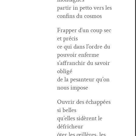
par­tir in pet­to vers les
con­fins du cosmos
Frap­per d’un coup sec
et précis
ce qui dans l’or­dre du
pou­voir enferme
s’af­franchir du savoir
obligé
de la pesan­teur qu’on
nous impose
Ouvrir des échap­pées
si belles
qu’elles sidèrent le
défricheur
ôter les œil­lères, les