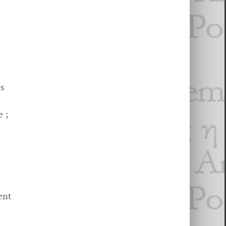
es
e ;
ent