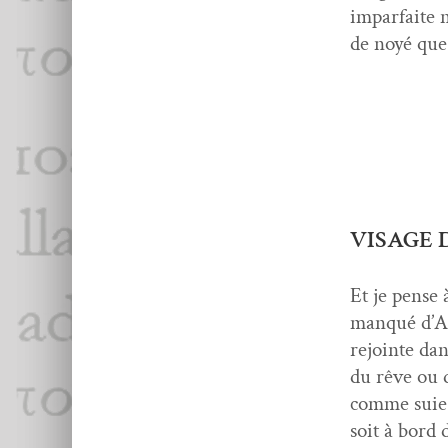
impar­faite 
de noyé que 
VISAGE 
Et je pense
man­qué d’An
rejointe dan
du rêve ou d
comme suie –
soit à bord 