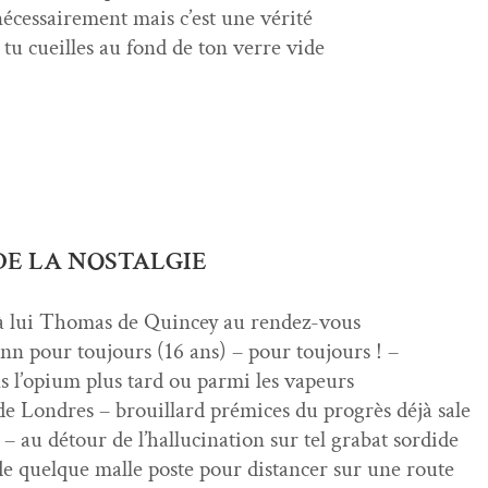
néces­saire­ment mais c’est une vérité
tu cueilles au fond de ton verre vide
DE LA NOSTALGIE
 à lui Thomas de Quincey au rendez-vous
n pour tou­jours (16 ans) – pour toujours ! –
s l’opium plus tard ou par­mi les vapeurs
e Lon­dres – brouil­lard prémices du pro­grès déjà sale
 au détour de l’hallucination sur tel gra­bat sordide
de quelque malle poste pour dis­tancer sur une route