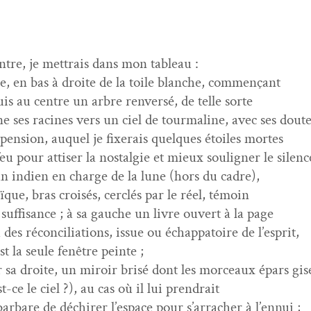
in­tre, je met­trais dans mon tableau :
re, en bas à droite de la toile blanche, commençant
uis au cen­tre un arbre ren­ver­sé, de telle sorte
ne ses racines vers un ciel de tour­ma­line, avec ses dout
s­pen­sion, auquel je fix­erais quelques étoiles mortes
 pour attis­er la nos­tal­gie et mieux soulign­er le silenc
un indi­en en charge de la lune (hors du cadre),
ïque, bras croisés, cer­clés par le réel, témoin
uff­i­sance ; à sa gauche un livre ouvert à la page
es réc­on­cil­i­a­tions, issue ou échap­pa­toire de l’esprit,
st la seule fenêtre peinte ;
r sa droite, un miroir brisé dont les morceaux épars gis
t-ce le ciel ?), au cas où il lui prendrait
bar­bare de déchir­er l’espace pour s’arracher à l’ennui ;