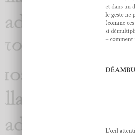
et dans un d
le geste ne 
(comme ces 
si démul­ti­
– com­ment n
DÉAMBU
L’œil atten­t