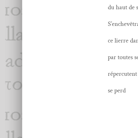
du haut de 
igno­ra
S’enchevêtr
de c
ce lierre dan
le 
par toutes s
tes
réper­cu­ten
bé
se perd
da