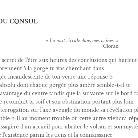
 DU CONSUL
« La nuit cir­cule dans mes veines. »
Cio­ran
secret de l’être aux heures des con­clu­sions qui hurlent
 pren­nent à la gorge tu vas cher­chant dans
ée incan­des­cente de ton verre une réponse ô
’absolu dont chaque gorgée plus amère sem­ble-t-il te
avan­tage du cen­tre tan­dis que la suiv­ante sur le bord 
é recon­duit ta soif et son obsti­na­tion por­tant plus loin
nterrogation sur l’axe aveu­gle du monde sa révéla­tion p
­ble-t-il au moment trou­ble où cette autre vien­dra répé
­sagère d’un accueil pour abrit­er le vol­can et son myst
e l’existence par­mi les tiens et la connaissance