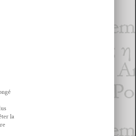
rongé
lus
ter la
ère