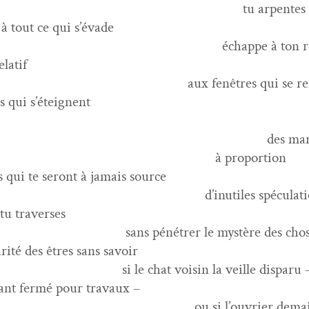
 arpentes la r
 à tout ce qui s’évade
appe à ton rega
elatif
fenêtres qui se refer
 qui s’éteignent
ravie
es marche
proportion
s qui te seront à jamais source
nutiles spéculatio
 tu traverses
énétr­er le mys­tère des chos
lar­ité des êtres sans savoir
chat voisin la veille disparu 
­rant fer­mé pour travaux –
si l’ouvrier demai