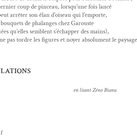
ernier coup de pinceau, lorsqu’une fois lancé
peut arrêter son élan d’oiseau qui l’emporte,
bou­quets de pha­langes chez Garouste
pliées qu’elles sem­blent s’échapper des mains),
e pas tor­dre les fig­ures et noy­er absol­u­ment le paysage
LATIONS
en lisant Zéno Bianu
if