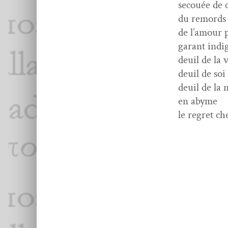
sec­ouée de 
du remords e
de l’amour p
garant indi­
deuil de la
deuil de soi
deuil de la 
en abyme
le regret ch