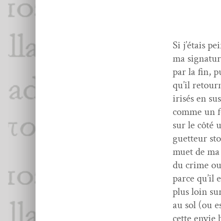
Si j’étais pe
ma sig­na­tu
par la fin, p
qu’il retour
irisés en su
comme un feu
sur le côté 
guet­teur sto
muet de ma s
du crime ou d
parce qu’il e
plus loin su
au sol (ou es
cette envie 