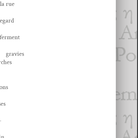
ue
rd
ment
s
s
ns
es
–
n