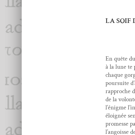
LA SOIF
En quête du 
à la lune te
chaque gorg
pour­suite d
rap­proche d
de la volon­t
l’énigme l’i
éloignée sem
promesse pas
l’angoisse d