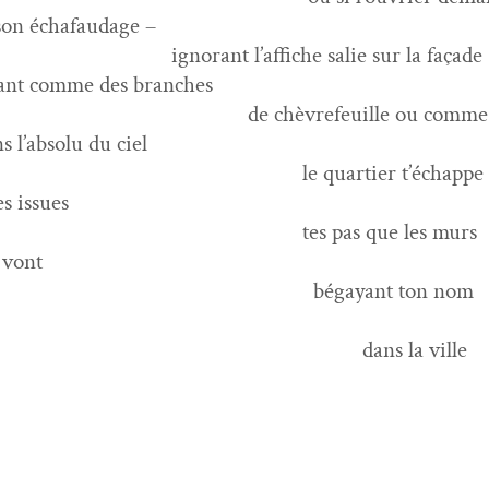
son échafaudage –
nt l’affiche salie sur la façade
ant comme des branches
hèvrefeuille ou comme
s l’absolu du ciel
quarti­er t’échappe
es issues
 pas que les murs
t vont
gayant ton nom
ns la ville