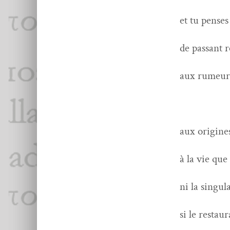
tu
et tu pens­es
éch
de pas­sant r
aux 
aux rumeurs
g
d
à 
aux orig­ine
d’i
à la vie que
sans p
ni la sin­gu­
si le 
si le restau
ou 