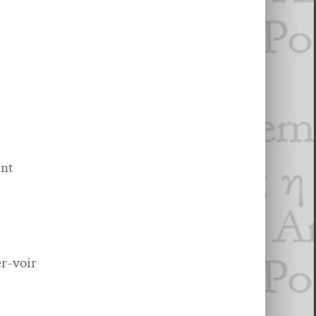
ent
er-voir