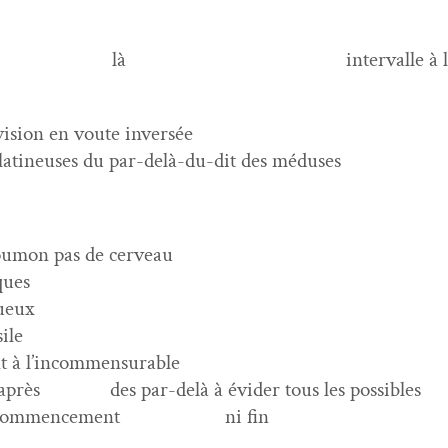
ment
là
inter­valle à 
vision en voute inversée
s gélatineuses du par-delà-du-dit des méduses
 poumon pas de cerveau
iques
queux
­sile
ant à l’incommensurable
 après
des par-delà à évider tous les possibles
 com­mence­ment
ni fin