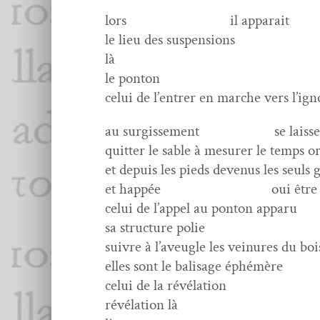
lors
il appa­rait
le lieu des sus­pen­sions
là
le pon­ton
celui de l’entrer en marche vers l’ign
au sur­gisse­ment
se laiss
quit­ter le sable à mesur­er le temps o
et depuis les pieds devenus les seuls 
et hap­pée
oui être
celui de l’appel au pon­ton apparu
sa struc­ture polie
suiv­re à l’aveugle les vein­ures du boi
elles sont le bal­is­age éphémère
celui de la révélation
révéla­tion là