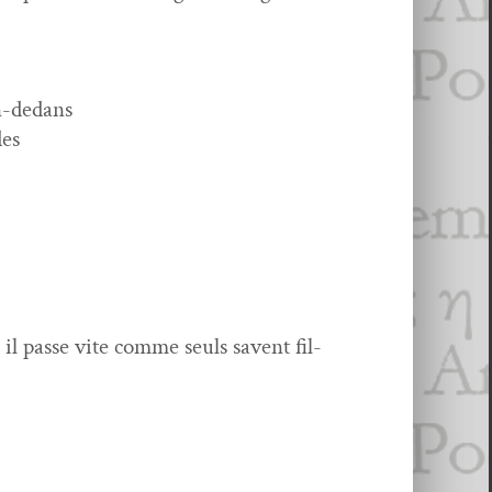
n-dedans
des
s il passe vite comme seuls savent fil­