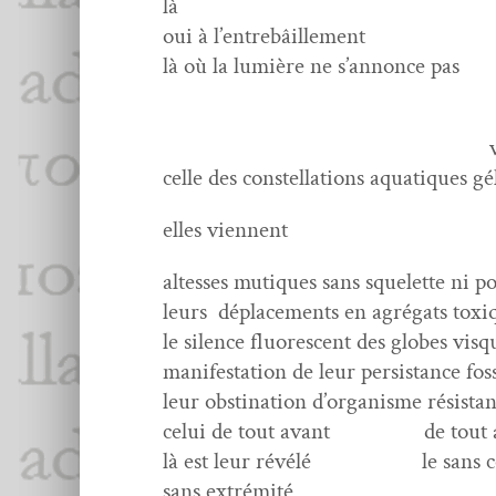
là
oui à l’entrebâille
là où la lumière ne s’annonce pas
celle des con­stel­la­tions aqua­tique
elles vien­nent
alt­esses mutiques sans squelette ni
leurs déplace­ments en agré­gats tox
le silence flu­o­res­cent des globes vis
man­i­fes­ta­tion de leur per­sis­tance fos
leur obsti­na­tion d’organisme résis­t
celui de tout avant
de tout
là est leur révélé
le sans
sans extrémité