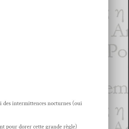
i des inter­mit­tences noc­turnes (oui
t pour dor­er cette grande règle)