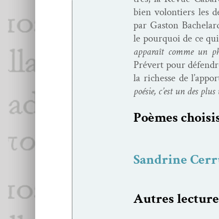
bien volon­tiers les d
par Gas­ton Bachelar
le pourquoi de ce qui
appa­raît comme un ph
Prévert pour défendre
la richesse de l’appo
poésie, c’est un des plus
Poèmes choi­si
Sandrine Cerr
Autres lec­ture