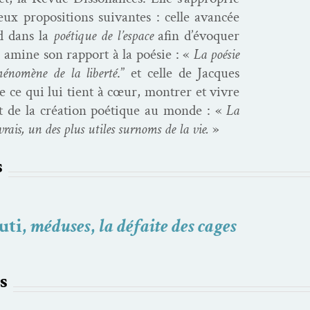
eux propo­si­tions suiv­antes : celle avancée
d dans la
poé­tique de l’espace
afin d’évoquer
 amine son rap­port à la poésie : «
La poésie
énomène de la lib­erté
.” et celle de Jacques
 ce qui lui tient à cœur, mon­tr­er et vivre
rt de la créa­tion poé­tique au monde : «
La
 vrais, un des plus utiles surnoms de la vie.
»
s
uti,
méduses
,
la défaite des cages
s