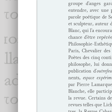
groupe d’anges gar­d
enten­dre, avec une p
parole poé­tique de Se
et sculp­teur, auteur
Blanc, qui l’a encour­a
chance d’être repérée
Philoso­­phie-Esthé­­t
Paris, Cheva­lier des 
Poètes des cinq con­t
philosophe, lui donn
pub­li­ca­tion d’
out­re­feu
nents,
espace expéri­m
par Pierre Lamar­que,
Blanche, elle par­tici
la revue. Cer­tains d
revues telles que Li
tres, la Revue Cabare