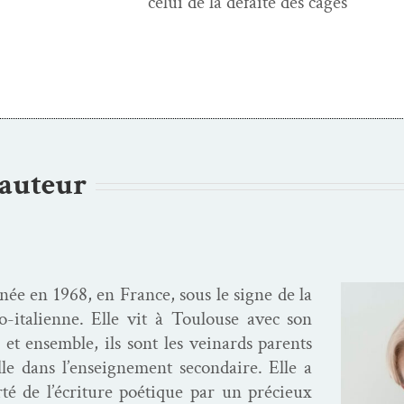
défaite des cages
’auteur
t née en 1968, en France, sous le signe de la
­co-ital­i­enne. Elle vit à Toulouse avec son
et ensem­ble, ils sont les veinards par­ents
ille dans l’enseignement sec­ondaire. Elle a
­erté de l’écriture poé­tique par un pré­cieux