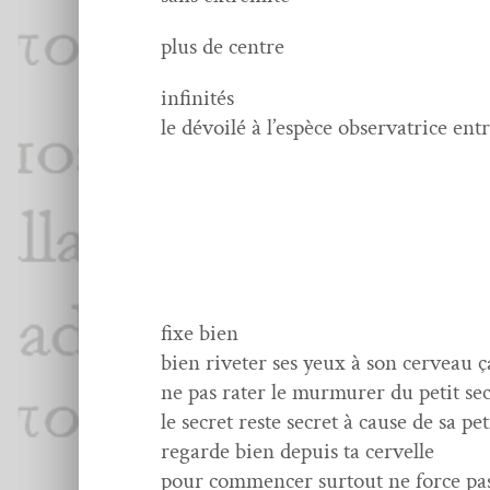
plus de centre
infinités
le dévoilé à l’espèce obser­va­trice en
fixe bien
bien riv­et­er ses yeux à son cerveau ça
ne pas rater le mur­mur­er du petit se
le secret reste secret à cause de sa peti
regarde bien depuis ta cervelle
pour com­mencer surtout ne force pas