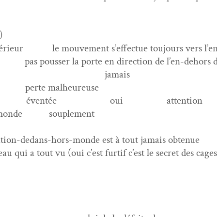
)
intérieur le mou­ve­ment s’effectue tou­jours vers l’e
r pas pouss­er la porte en direc­tion de l’en-dehors 
 jamais
perte mal­heureuse
éven­tée
oui
atten­tion
-monde
sou­ple­ment
cu­la­tion-dedans-hors-monde est à tout jamais obtenue
u qui a tout vu (oui c’est fur­tif c’est le secret des cage