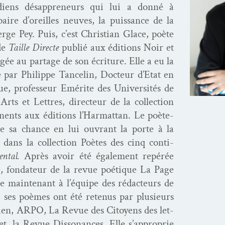
i­ens dés­ap­pre­neurs qui lui a don­né à
aire d’oreilles neuves, la puis­sance de la
rge Pey. Puis, c’est Chris­t­ian Glace, poète
 de
Taille Directe
pub­lié aux édi­tions Noir et
gée au partage de son écri­t­ure. Elle a eu la
 par Philippe Tancelin, Doc­teur d’Etat en
ique, pro­fesseur Emérite des Uni­ver­sités de
Arts et Let­tres, directeur de la col­lec­tion
i­nents aux édi­tions l’Harmattan. Le poète-
e sa chance en lui ouvrant la porte à la
dans la col­lec­tion Poètes des cinq con­ti­
en­tal.
Après avoir été égale­ment repérée
 fon­da­teur de la revue poé­tique La Page
pe main­tenant à l’équipe des rédac­teurs de
e ses poèmes ont été retenus par plusieurs
chen, ARPO, La Revue des Citoyens des let­
t, la Revue Dis­so­nances. Elle s’approprie