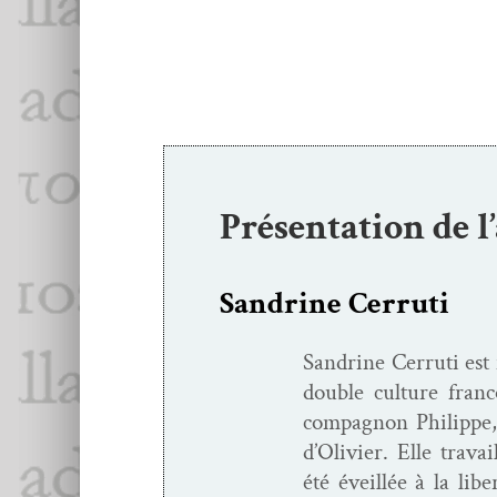
celui de la 
Présentation de l
Sandrine Cerruti
San­drine Cer­ru­ti es
dou­ble cul­ture fran­
com­pagnon Philippe, 
d’Olivier. Elle tra­va
été éveil­lée à la lib