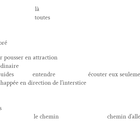
là
toutes
oré
­er pouss­er en attraction
rdinaire
guides
enten­dre
écouter eux seulem
 hap­pée en direc­tion de l’interstice
s
le chemin
chemin d’all