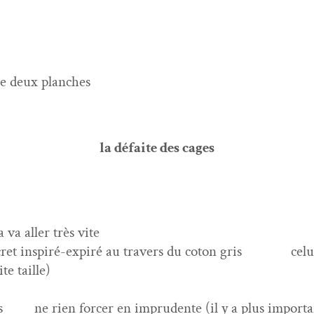
tre deux planches
la défaite des cages
 va aller très vite
cret inspiré-expiré au tra­vers du coton gris
celu
te taille)
 ne rien forcer en impru­dente (il y a plus impor­tan