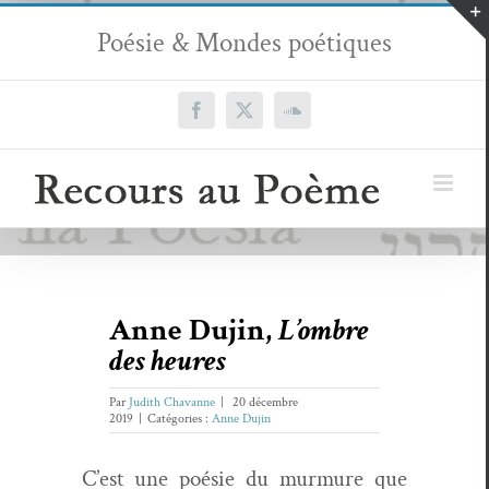
Passer
Poésie & Mondes poétiques
au
contenu
Facebook
X
SoundCloud
Anne Dujin,
L’ombre
des heures
Par
Judith Chavanne
|
20 décembre
2019
|
Catégories :
Anne Dujin
C’est une poésie du mur­mure que