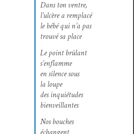
Dans ton ven­tre,
l’ulcère a remplacé
le bébé qui n’a pas
trou­vé sa place
Le point brûlant
s’enflamme
en silence sous
la loupe
des inquié­tudes
bienveillantes
Nos bouch­es
échangent