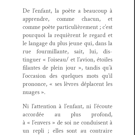
De l’enfant, la poète a beau­coup à
appren­dre, comme cha­cun, et
comme poète par­ti­c­ulière­ment ; c’est
pourquoi la requièrent le regard et
le lan­gage du plus jeune qui, dans la
rue four­mil­lante, sait, lui, dis­
tinguer « l’oiseau/ et l’avion, étoiles
filantes de plein jour », tan­dis qu’à
l’occasion des quelques mots qu’il
prononce, « ses lèvres dépla­cent les
nuages ».
Ni l’attention à l’enfant, ni l’écoute
accordée au plus pro­fond,
à « l’envers » de soi ne con­duisent à
un repli ; elles sont au con­traire