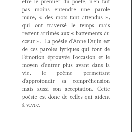
être le pre­mier du poète, n’en fait
pas moins enten­dre une parole
mûre, « des mots tant atten­dus »,
qui ont tra­ver­sé le temps mais
restent arrimés aux « bat­te­ments du
cœur ». La poésie d’Anne Dujin est
de ces paroles lyriques qui font de
l’émotion éprou­vée l’occasion et le
moyen d’entrer plus avant dans la
vie, le poème per­me­t­tant
d’approfondir sa com­préhen­sion
mais aus­si son accep­ta­tion. Cette
poésie est donc de celles qui aident
à vivre.