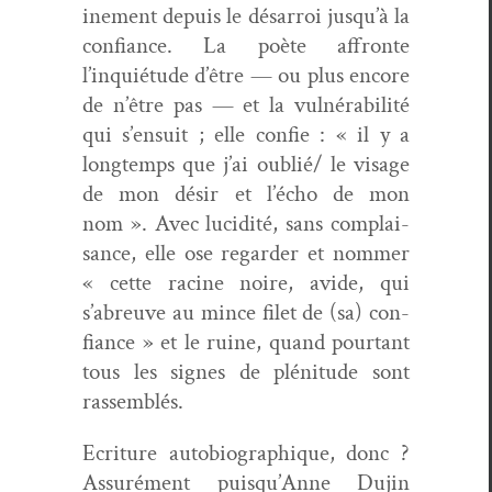
ine­ment depuis le désar­roi jusqu’à la
con­fi­ance. La poète affronte
l’inquiétude d’être — ou plus encore
de n’être pas — et la vul­néra­bil­ité
qui s’ensuit ; elle con­fie : « il y a
longtemps que j’ai oublié/ le vis­age
de mon désir et l’écho de mon
nom ». Avec lucid­ité, sans com­plai­
sance, elle ose regarder et nom­mer
« cette racine noire, avide, qui
s’abreuve au mince filet de (sa) con­
fi­ance » et le ruine, quand pour­tant
tous les signes de pléni­tude sont
rassemblés.
Ecri­t­ure auto­bi­ographique, donc ?
Assuré­ment puisqu’Anne Dujin