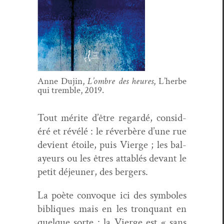
Anne Dujin,
L’ombre des heures
, L’herbe
qui trem­ble, 2019.
Tout mérite d’être regardé, con­sid­
éré et révélé : le réver­bère d’une rue
devient étoile, puis Vierge ; les bal­
ayeurs ou les êtres attablés devant le
petit déje­uner, des bergers.
La poète con­voque ici des sym­bol­es
bibliques mais en les tron­quant en
quelque sorte : la Vierge est « sans