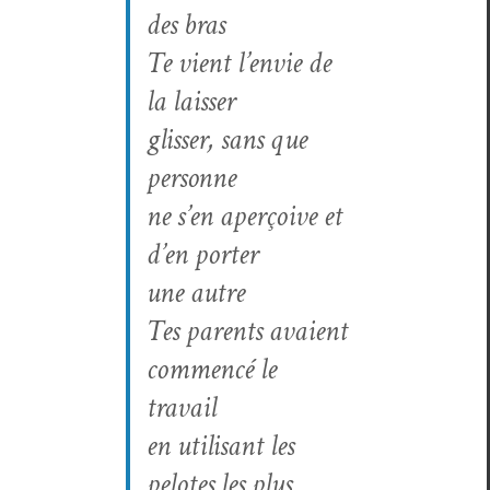
des bras
Te vient l’envie de
la laisser
gliss­er, sans que
personne
ne s’en aperçoive et
d’en porter
une autre
Tes par­ents avaient
com­mencé le
travail
en util­isant les
pelotes les plus