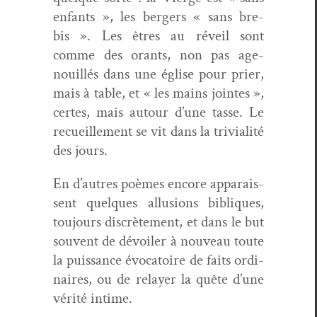
enfants », les berg­ers « sans bre­
bis ». Les êtres au réveil sont
comme des orants, non pas age­
nouil­lés dans une église pour prier,
mais à table, et « les mains jointes »,
certes, mais autour d’une tasse. Le
recueille­ment se vit dans la triv­i­al­ité
des jours.
En d’autres poèmes encore appa­rais­
sent quelques allu­sions bibliques,
tou­jours dis­crète­ment, et dans le but
sou­vent de dévoil­er à nou­veau toute
la puis­sance évo­ca­toire de faits ordi­
naires, ou de relay­er la quête d’une
vérité intime.