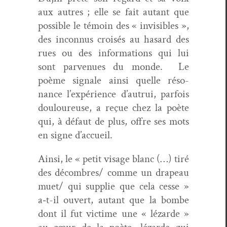
aux autres ; elle se fait autant que
pos­si­ble le témoin des « invis­i­bles »,
des incon­nus croisés au hasard des
rues ou des infor­ma­tions qui lui
sont par­v­enues du monde. Le
poème sig­nale ain­si quelle réso­
nance l’expérience d’autrui, par­fois
douloureuse, a reçue chez la poète
qui, à défaut de plus, offre ses mots
en signe d’accueil.
Ain­si, le « petit vis­age blanc (…) tiré
des décombres/ comme un dra­peau
muet/ qui sup­plie que cela cesse »
a‑t-il ouvert, autant que la bombe
dont il fut vic­time une « lézarde »