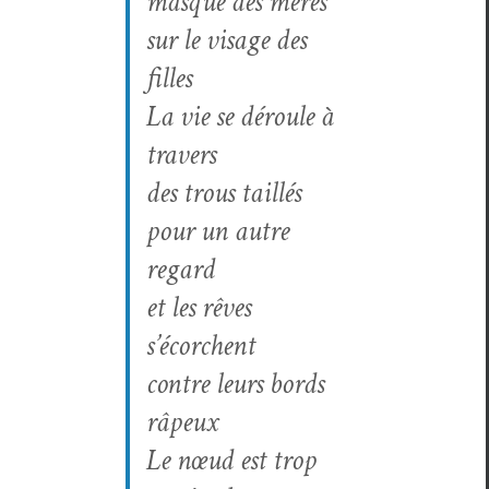
masque des mères
sur le vis­age des
filles
La vie se déroule à
travers
des trous tail­lés
pour un autre
regard
et les rêves
s’écorchent
con­tre leurs bor­ds
râpeux
Le nœud est trop