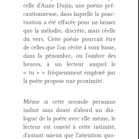
celle d’Anne Dujin, une poésie pré­
cau­tion­neuse, dans laque­lle la ponc­
tu­a­tion a été effacée pour ne laiss­er
que la mélodie, dis­crète, mais réelle
du vers. Cette poésie pour­rait être
de celles que l’on récite à voix basse,
dans la pénom­bre, ou l’ombre des
heures, à un lecteur auquel le
« tu » » fréquem­ment employé par
la poète pro­pose une proximité.
Même si cette sec­onde per­son­ne
induit sans doute d’abord un dia­
logue de la poète avec elle-même, le
lecteur est con­vié à cette intim­ité,
d’autant mieux que l’attention quo­