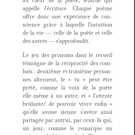
au cœur de la poète, lézarde qui
appelle l’écriture. Chaque poème
offre donc une expéri­ence de con­
science grâce à laque­lle l’intuition
de la vie — celle de la poète et celle
des autres — s’approfondit.
Le jeu des pronoms dans le recueil
témoigne de la réciproc­ité des com­
bats : deux­ième et troisième per­son­
nes alter­nent, le « tu » peut être
prêté, comme la voix de la poète
elle-même à un autre, et « l’attente
brûlante/ de pou­voir vivre enfin »
qu’elle avoue sienne s’avère ain­si
partagée par autrui, par ceux-là qui,
un jour, comme le remar­que un