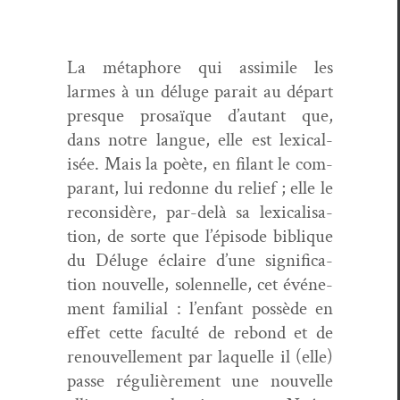
La métaphore qui assim­i­le les
larmes à un déluge parait au départ
presque prosaïque d’autant que,
dans notre langue, elle est lex­i­cal­
isée. Mais la poète, en filant le com­
para­nt, lui redonne du relief ; elle le
recon­sid­ère, par-delà sa lex­i­cal­i­sa­
tion, de sorte que l’épisode biblique
du Déluge éclaire d’une sig­ni­fi­ca­
tion nou­velle, solen­nelle, cet événe­
ment famil­ial : l’enfant pos­sède en
effet cette fac­ulté de rebond et de
renou­velle­ment par laque­lle il (elle)
passe régulière­ment une nou­velle