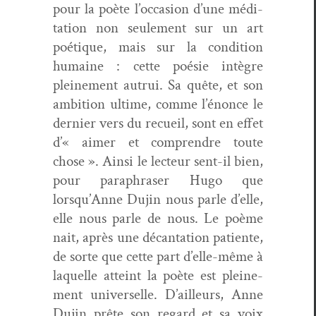
pour la poète l’occasion d’une médi­
ta­tion non seule­ment sur un art
poé­tique, mais sur la con­di­tion
humaine : cette poésie intè­gre
pleine­ment autrui. Sa quête, et son
ambi­tion ultime, comme l’énonce le
dernier vers du recueil, sont en effet
d’« aimer et com­pren­dre toute
chose ». Ain­si le lecteur sent-il bien,
pour para­phras­er Hugo que
lorsqu’Anne Dujin nous par­le d’elle,
elle nous par­le de nous. Le poème
nait, après une décan­ta­tion patiente,
de sorte que cette part d’elle-même à
laque­lle atteint la poète est pleine­
ment uni­verselle. D’ailleurs, Anne
Dujin prête son regard et sa voix