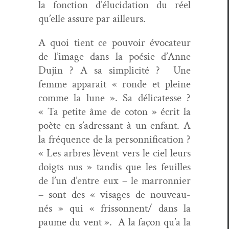
la fonc­tion d’élucidation du réel
qu’elle assure par ailleurs.
A quoi tient ce pou­voir évo­ca­teur
de l’image dans la poésie d’Anne
Dujin ? A sa sim­plic­ité ? Une
femme appa­rait « ronde et pleine
comme la lune ». Sa déli­catesse ?
« Ta petite âme de coton » écrit la
poète en s’adressant à un enfant. A
la fréquence de la per­son­ni­fi­ca­tion ?
« Les arbres lèvent vers le ciel leurs
doigts nus » tan­dis que les feuilles
de l’un d’entre eux – le mar­ronnier
– sont des « vis­ages de nou­veau-
nés » qui « frissonnent/ dans la
paume du vent ». A la façon qu’a la