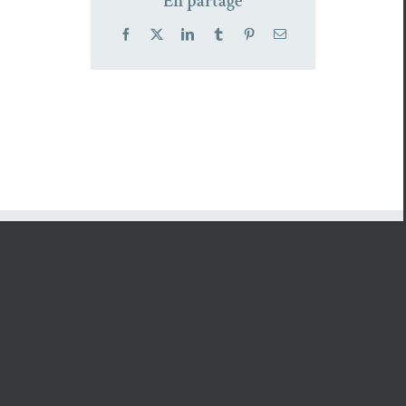
En partage
Facebook
X
LinkedIn
Tumblr
Pinterest
Email