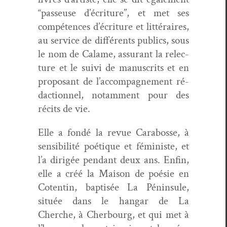
“passeuse d’écriture”, et met ses
com­pé­tences d’écri­t­ure et lit­téraires,
au ser­vice de dif­férents publics, sous
le nom de
Calame
, assur­ant la relec­
ture et le suivi de man­u­scrits et en
pro­posant de l’ac­com­pa­g­ne­ment ré­
dac­tion­nel, notam­ment pour des
réc­its de vie.
Elle a fondé la revue
Cara­bosse
, à
sen­si­bilité poé­tique et fémin­iste, et
l’a dirigée pen­dant deux ans. Enfin,
elle a créé la Mai­son de poésie en
Cotentin, bap­tisée
La Pénin­sule
,
située dans le hangar de
La
Cherche
, à Cher­bourg, et qui met à