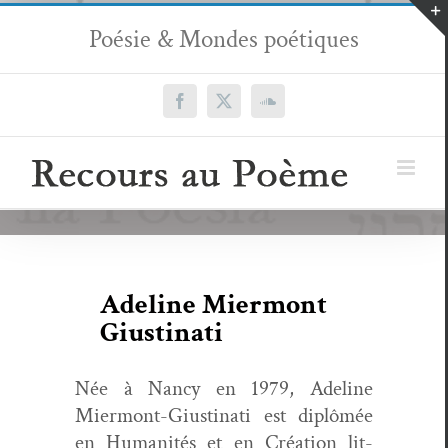
Passer
Poésie & Mondes poétiques
au
contenu
Facebook
X
SoundCloud
Adeline Miermont
Giustinati
Née à Nan­cy en 1979, Ade­line
Mier­mont-Giusti­nati est diplômée
en Human­ités et en Créa­tion lit­