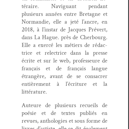
téraire. Nav­iguant pen­dant
plusieurs années entre Bre­tagne et
Nor­mandie, elle a jeté l’an­cre, en
2018, à l’in­star de Jacques Prévert,
dans La Hague. près de Cher­bourg.
Elle a exercé les métiers de ré­dac­
trice et relec­trice dans la presse
écrite et sur le web, pro­fesseure de
français et de français langue
étrangère, avant de se con­sacr­er
entière­ment à l’écri­t­ure et la
littérature.
Auteure de plusieurs recueils de
poésie et de textes pub­liés en
revues, antholo­gies et sous forme de
livres d’artiste, elle se dit égale­ment