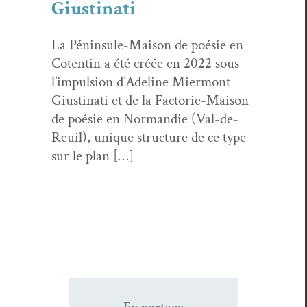
Giustinati
La Pénin­sule-Mai­son de poésie en
Cotentin a été créée en 2022 sous
l’im­pul­sion d’Ade­line Mier­mont
Giusti­nati et de la Fac­to­rie-Mai­son
de poésie en Nor­mandie (Val-de-
Reuil), unique struc­ture de ce type
sur le plan […]