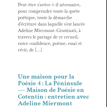
Peut-être s’avère-t-il néces­saire,
pour com­pren­dre toute la quête
poé­tique, toute la démarche
d’écriture dans laque­lle s’est lancée
Ade­line Mier­mont-Giusti­nati, à
tra­vers le partage de ce recueil,
entre con­fi­dence, poème, essai et
réc­it, de […]
Une maison pour la
Poésie 4 : La Péninsule
— Maison de Poésie en
Cotentin : entretien avec
Adeline Miermont