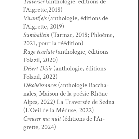
Tra­vers­er
(antholo­gie, édi­tions de
l’Aigrette,2018)
Vivant(e)s
(antholo­gie, édi­tions de
l’Ai­grette, 2019)
Sum­ballein
(Tar­mac, 2018; Phloème,
2021, pour la réédition)
Rage écar­late
(antholo­gie, édi­tions
Folazil, 2020)
Désert-Désir
(antholo­gie, édi­tions
Folazil, 2022)
Dé­sobéis­sances
(antholo­gie Bac­cha­
nales, Mai­son de la poésie Rhône-
Alpes, 2022)
La Tra­versée de Sed­na
(L’Oeil de la Mé­duse, 2022)
Creuser ma nuit
(édi­tions de l’Ai­
grette, 2024)