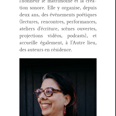
l’hon­neur le mat­ri­moine et la créa­
tion sonore. Elle y organ­ise, depuis
deux ans, des événe­ments poé­tiques
(lec­tures, ren­con­tres, per­for­mances,
ate­liers d’écri­t­ure, scènes ouvertes,
pro­jec­tions vidéos, pod­casts), et
accueille égale­ment, à
l’Autre lieu
,
des auteurs en résidence.