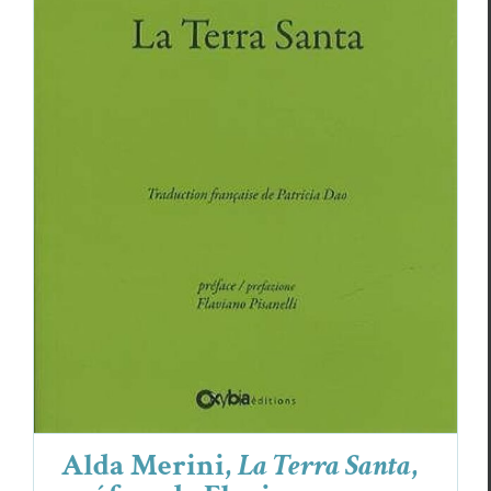
Alda Merini,
La Terra Santa
, préface de
Flaviano Pisaneli, traduction Patricia
Dao
Alda Merini
Critiques
Alda Merini,
La Terra Santa
,