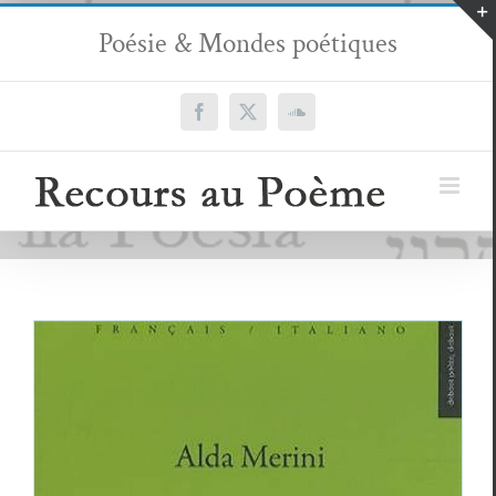
Passer
Poésie & Mondes poétiques
au
contenu
Facebook
X
SoundCloud