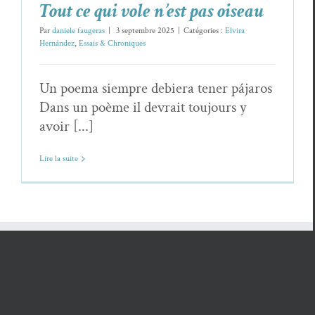
Tout ce qui vole n’est pas oiseau
Par
daniele faugeras
|
3 septembre 2025
|
Catégories :
Elvira
Hernández
,
Essais & Chroniques
Un poema siempre debiera tener pájaros
Dans un poème il devrait toujours y
avoir [...]
Lire la suite