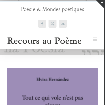
Passer
Poésie & Mondes poétiques
au
contenu
Facebook
X
SoundCloud