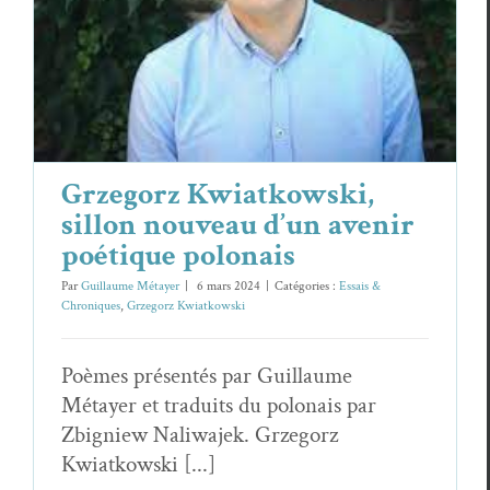
d’un avenir poétique polonais
Essais & Chroniques
Grzegorz Kwiatkowski
Grzegorz Kwiatkowski,
sillon nouveau d’un avenir
poétique polonais
Par
Guillaume Métayer
|
6 mars 2024
|
Catégories :
Essais &
Chroniques
,
Grzegorz Kwiatkowski
Poèmes présentés par Guillaume
Métayer et traduits du polonais par
Zbigniew Naliwajek. Grzegorz
Kwiatkowski [...]