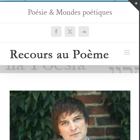
Passer
Poésie & Mondes poétiques
au
contenu
Facebook
X
SoundCloud
Grzegorz Kwiatkowski, sillon nouveau