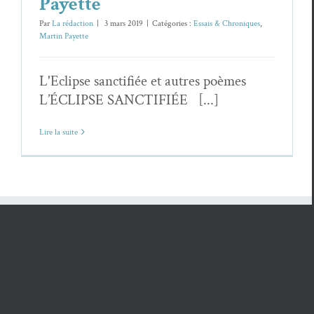
Payette
Par
La rédaction
|
3 mars 2019
|
Catégories :
Essais & Chroniques
,
Martin Payette
L'Eclipse sanctifiée et autres poèmes
L’ÉCLIPSE SANCTIFIÉE [...]
Lire la suite