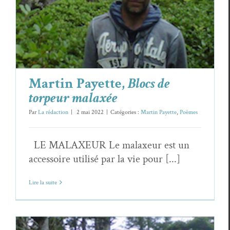
Martin Payette,
Blocs de
torpeur malaxée
Par
La rédaction
|
2 mai 2022
|
Catégories :
Martin Payette
,
Poèmes
LE MALAXEUR Le malaxeur est un
accessoire utilisé par la vie pour [...]
Lire la suite