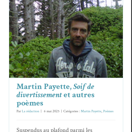
Martin Payette,
Soif de divertissement
et
autres poèmes
Martin Payette
Poèmes
Martin Payette,
Soif de
divertissement
et autres
poèmes
Par
La rédaction
|
6 mai 2025
|
Catégories :
Martin Payette
,
Poèmes
Suspendus au plafond parmi les