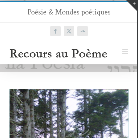
Passer
Poésie & Mondes poétiques
au
contenu
Facebook
X
SoundCloud