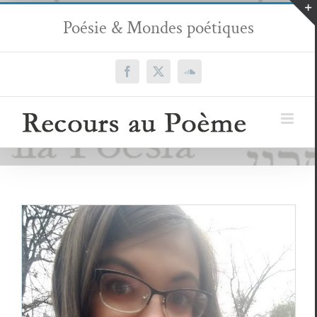
Passer
Poésie & Mondes poétiques
au
contenu
Facebook
X
SoundCloud