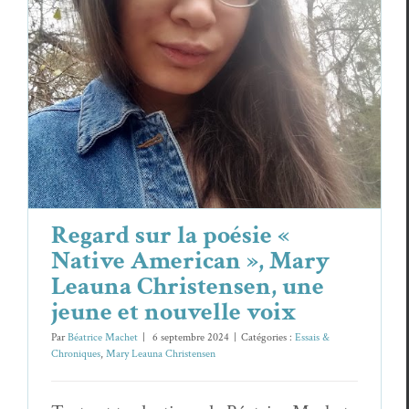
Regard sur la poésie « Native American
», Mary Leauna Christensen, une jeune
et nouvelle voix
Essais & Chroniques
Mary Leauna Christensen
Regard sur la poésie «
Native American », Mary
Leauna Christensen, une
jeune et nouvelle voix
Par
Béatrice Machet
|
6 septembre 2024
|
Catégories :
Essais &
Chroniques
,
Mary Leauna Christensen