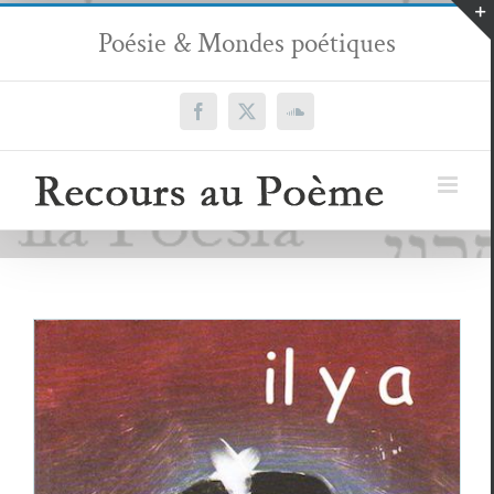
Passer
Poésie & Mondes poétiques
au
contenu
Facebook
X
SoundCloud