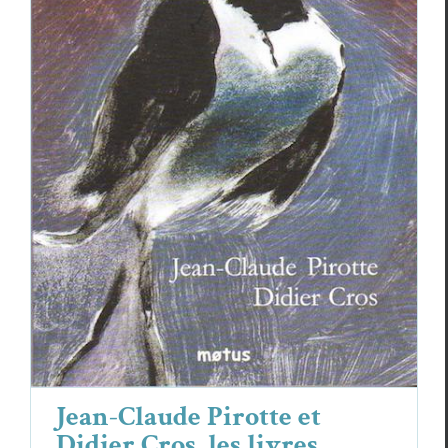
Jean-Claude Pirotte et Didier Cros, les
livres bilingues pour la jeunesse : Maya
Angelou, Carson McCullers
Carson McCullers
Jean-Claude Pirotte
Maya Angelou
Jean-Claude Pirotte et
Didier Cros, les livres