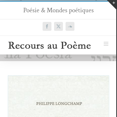
Passer
Poésie & Mondes poétiques
au
contenu
Facebook
X
SoundCloud