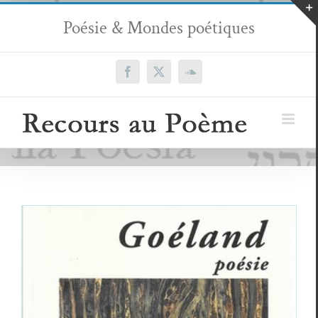
Passer
Poésie & Mondes poétiques
au
contenu
Facebook
X
SoundCloud