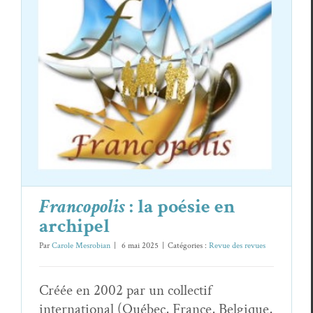
Francopolis
: la poésie en archipel
Revue des revues
Francopolis
: la poésie en
archipel
Par
Carole Mesrobian
|
6 mai 2025
|
Catégories :
Revue des revues
Créée en 2002 par un collectif
international (Québec, France, Belgique,