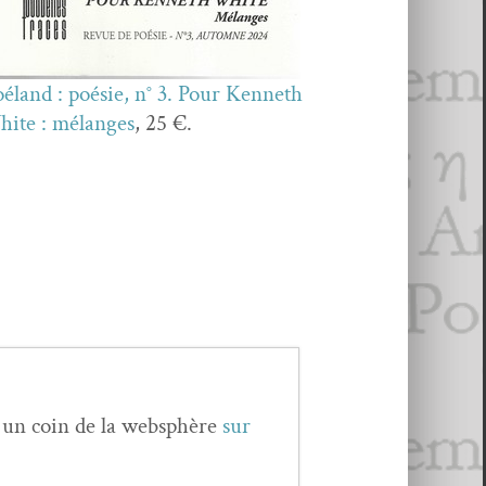
é­land : poésie, n° 3. Pour Ken­neth
ite : mélanges
, 25 €.
s un coin de la web­sphère
sur