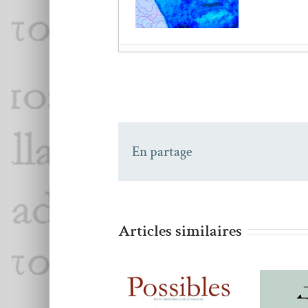
Goé­land
poésie n°3 au
Dis­so­nances
n°47 hiv­e
Con­tre-Allées
n°49, au
Goé­land
poésie n°3 au
En partage
Con­tre-Allées
n°49, au
Dis­so­nances
n°47 hiv­e
Car­ole Car­cil­lo Mes­r
Denise Le Dan­tec,
La 
Marie-Josée Christie
Articles similaires
Flo­rent Dumon­tier,
é
Revue La Page Blanche
Hen­ri Droguet,
Grand
Clara Cal­vet,
Le pèleri