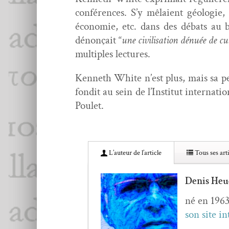
con­férences. S’y mêlaient géolo­gie, p
économie, etc. dans des débats au bo
dénonçait “
une civil­i­sa­tion dénuée de cu
mul­ti­ples lectures.
Ken­neth White n’est plus, mais sa pen­
fon­dit au sein de l’In­sti­tut inter­na
Poulet.
L’au­teur de l’article
Tous ses arti
Denis Heu
né en 1963
son site in