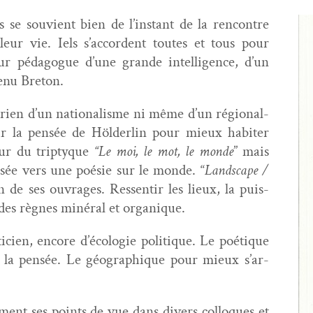
s se sou­vient bien de l’in­stant de la ren­con­tre
eur vie. Iels s’ac­cor­dent toutes et tous pour
ur péd­a­gogue d’une grande intel­li­gence, d’un
evenu Breton.
 rien d’un nation­al­isme ni même d’un région­al­
ndir la pen­sée de Hölder­lin pour mieux habiter
our du trip­tyque
“Le moi, le mot, le monde
” mais
en­sée vers une poésie sur le monde. “
Land­scape /
il un de ses ouvrages. Ressen­tir les lieux, la puis­
 des règnes minéral et organique.
cien, encore d’é­colo­gie poli­tique. Le poé­tique
la pen­sée. Le géo­graphique pour mieux s’ar­
ent ses points de vue dans divers col­lo­ques et