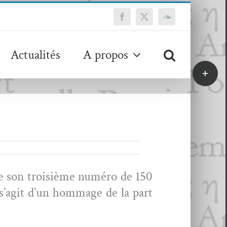
Facebook
X
SoundCloud
Actualités
A propos
Bascule
de
la
zone
de
la
barre
coulissa
cre son troisième numéro de 150
’ag­it d’un hom­mage de la part