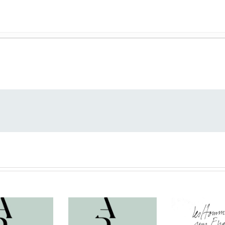
tomne 2024
- 6 novem­bre 2025
r 2024
- 6 novem­bre 2025
tomne 2024
- 6 novem­bre 2025
tomne 2024
- 6 sep­tem­bre 2025
tomne 2024
- 6 sep­tem­bre 2025
r 2024
- 6 sep­tem­bre 2025
o­bian,
De nihi­lo nihil
- 20 mars 2022
stro­phe d’après
- 21 sep­tem­bre 2021
n,
Sen­tinelle
, Guy Allix,
Vas­sal du poème
- 6 sep­tem­bre 2
clair éclat erre
- 19 mars 2021
 : entre­tien avec Pierre Lamar­que
- 6 févri­er 2021
eur nature
- 21 jan­vi­er 2021
­nage du temps
- 21 décem­bre 2020