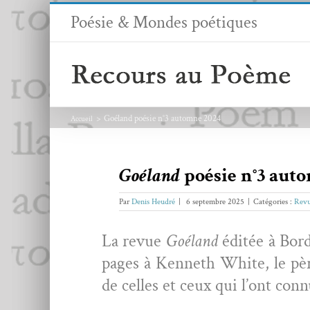
Passer
Poésie & Mondes poétiques
au
contenu
Goéland poésie n°3 automne 2024
Accueil
Goéland
poésie n°3 aut
Par
Denis Heudré
|
6 septembre 2025
|
Catégories :
Revu
La revue
Goé­land
éditée à Bor­
pages à Ken­neth White, le pèr
de celles et ceux qui l’ont con­n