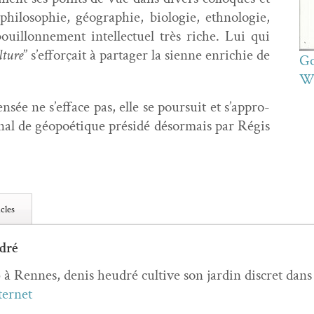
hiloso­phie, géo­gra­phie, biolo­gie, eth­nolo­gie,
uil­lon­nement intel­lectuel très riche. Lui qui
l­ture
” s’ef­forçait à partager la sienne enrichie de
Go
Wh
sée ne s’ef­face pas, elle se pour­suit et s’ap­pro­
­tion­al de géopoé­tique présidé désor­mais par Régis
cles
dré
 à Rennes, denis heudré cul­tive son jardin dis­cret dan
ter­net