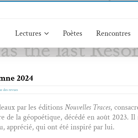
Lectures
Poètes
Rencontres
omne 2024
e des revues
deaux par les édi­tions
Nou­velles Traces
, con­sa
e de la géopoé­tique, décédé en août 2023. Il s
u, appré­cié, qui ont été inspiré par lui.