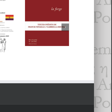
MMES
Revue
La forge
AULES
REVUE LA
#6
. Voix
FORGE, # 5
alisme
an
2019
8