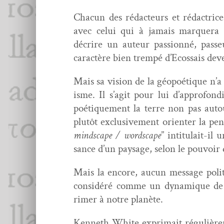
Cha­cun des rédac­teurs et rédac­tri­ce
avec celui qui à jamais mar­quera l
décrire un auteur pas­sion­né, passe
car­ac­tère bien trem­pé d’E­cos­sais d
Mais sa vision de la géopoé­tique n’a
isme. Il s’ag­it pour lui d’ap­pro­fo
poé­tique­ment la terre non pas aut
plutôt exclu­sive­ment ori­en­ter la p
mind­scape / word­scape
” inti­t­u­lait-
sance d’un paysage, selon le pou­voir
Mais la encore, aucun mes­sage politi­
con­sid­éré comme un dynamique de 
rimer à notre planète.
Ken­neth White expri­mait régulière­m