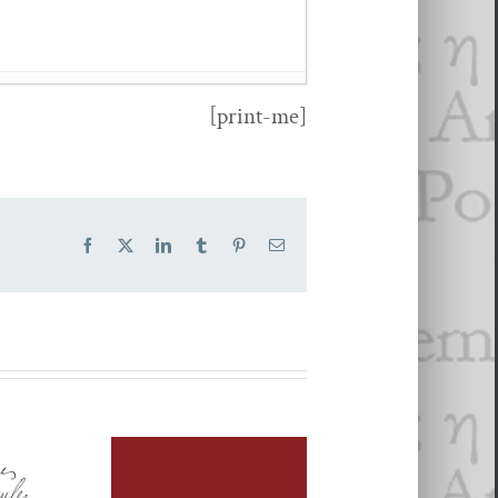
[print-me]
Facebook
X
LinkedIn
Tumblr
Pinterest
Email
021