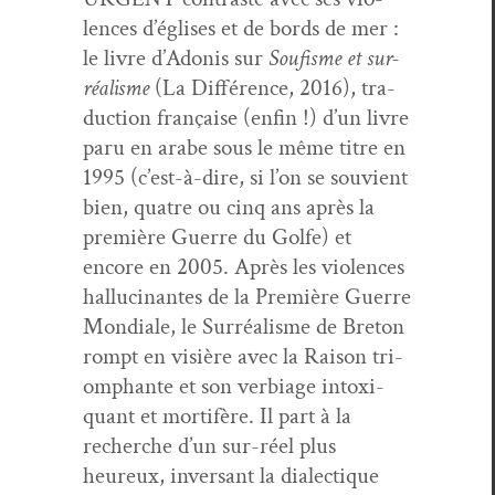
lences d’églises et de bor­ds de mer :
le livre d’Adonis sur
Soufisme et sur­
réal­isme
(La Dif­férence, 2016), tra­
duc­tion française (enfin !) d’un livre
paru en arabe sous le même titre en
1995 (c’est-à-dire, si l’on se sou­vient
bien, qua­tre ou cinq ans après la
pre­mière Guerre du Golfe) et
encore en 2005. Après les vio­lences
hal­lu­ci­nantes de la Pre­mière Guerre
Mon­di­ale, le Sur­réal­isme de Bre­ton
rompt en visière avec la Rai­son tri­
om­phante et son ver­biage intox­i­
quant et mor­tifère. Il part à la
recherche d’un sur-réel plus
heureux, inver­sant la dialec­tique