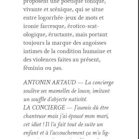
pro­posent une poé­tique tonique,
vivante et scénique, qui se situe
entre log­or­rhée-jeux de mots et
ironie farcesque, éroti­co-scat­
ologique, éruc­tante, mais por­tant
tou­jours la mar­que des angoiss­es
intimes de la con­di­tion humaine et
des vio­lences faites au présent,
féminin ou pas.
ANTONIN ARTAUD — La concierge
soulève ses mamelles de lou­ve, imi­tant
un souf­fle d’abjecte nativité.
LA CONCIERGE — J’aurais dû être
chanteuse mais j’ai épousé mon mari,
cet idiot ! Il l’a fait tout de suite un
enfant et à l’accouchement ça m’a lig­