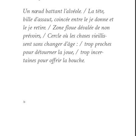
Un nœud bat­tant l’alvéole. / La tête,
bille d’assaut, coincée entre le je donne et
le je retire. / Zone floue dévalée de non
prévoirs, / Cer­cle où les choses vieil­lis­
sent sans chang­er d’âge : / trop proches
pour détourn­er la joue, / trop incer­
taines pour offrir la bouche.
*