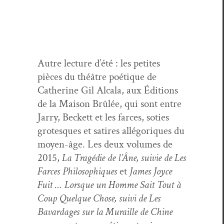
Autre lec­ture d’été : les petites
pièces du théâtre poé­tique de
Cather­ine Gil Alcala, aux Édi­tions
de la Mai­son Brûlée, qui sont entre
Jar­ry, Beck­ett et les farces, soties
grotesques et satires allé­goriques du
moyen-âge. Les deux vol­umes de
2015,
La Tragédie de l’Âne, suiv­ie de Les
Farces Philosophiques
et
James Joyce
Fuit … Lorsque un Homme Sait Tout à
Coup Quelque Chose, suivi de Les
Bavardages sur la Muraille de Chine