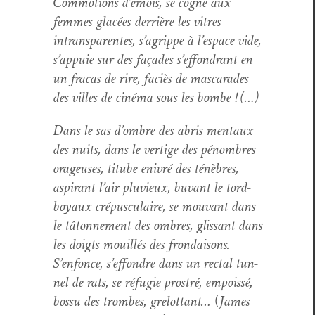
Com­mo­tions d’émois, se cogne aux
femmes glacées der­rière les vit­res
intrans­par­entes, s’agrippe à l’espace vide,
s’appuie sur des façades s’effondrant en
un fra­cas de rire, faciès de mas­ca­rades
des villes de ciné­ma sous les bombe ! (…)
Dans le sas d’ombre des abris men­taux
des nuits, dans le ver­tige des pénom­bres
orageuses, titube enivré des ténèbres,
aspi­rant l’air plu­vieux, buvant le tord-
boy­aux cré­pus­cu­laire, se mou­vant dans
le tâton­nement des ombres, glis­sant dans
les doigts mouil­lés des frondaisons.
S’enfonce, s’effondre dans un rec­tal tun­
nel de rats, se réfugie prostré, empois­sé,
bossu des trombes, grelot­tant…
(
James