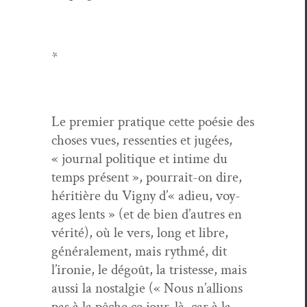
*
Le pre­mier pra­tique cette poésie des
choses vues, ressen­ties et jugées,
« jour­nal poli­tique et intime du
temps présent », pour­rait-on dire,
héri­tière du Vigny d’« adieu, voy­
ages lents » (et de bien d’autres en
vérité), où le vers, long et libre,
générale­ment, mais ryth­mé, dit
l’ironie, le dégoût, la tristesse, mais
aus­si la nos­tal­gie (« Nous n’allions
pas à la pêche ce jour-là, car à la