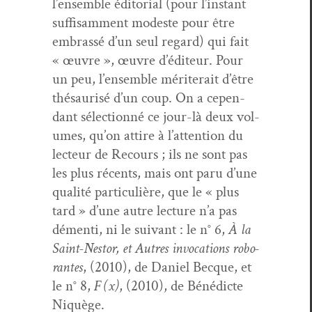
l’ensemble édi­to­r­i­al (pour l’instant
suff­isam­ment mod­este pour être
embrassé d’un seul regard) qui fait
« œuvre », œuvre d’éditeur. Pour
un peu, l’ensemble mérit­erait d’être
thésaurisé d’un coup. On a cepen­
dant sélec­tion­né ce jour-là deux vol­
umes, qu’on attire à l’attention du
lecteur de Recours ; ils ne sont pas
les plus récents, mais ont paru d’une
qual­ité par­ti­c­ulière, que le « plus
tard » d’une autre lec­ture n’a pas
démen­ti, ni le suiv­ant : le n° 6,
À la
Saint-Nestor, et Autres invo­ca­tions rob­o­
rantes
, (2010), de Daniel Becque, et
le n° 8,
F (x)
, (2010), de Béné­dicte
Niquège.