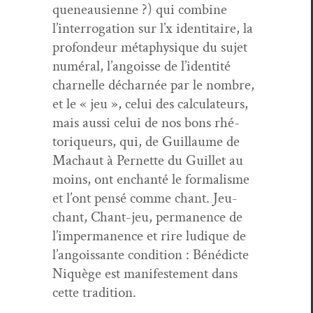
que­neausi­enne ?) qui com­bine
l’interrogation sur l’x iden­ti­taire, la
pro­fondeur méta­physique du sujet
numéral, l’angoisse de l’identité
char­nelle décharnée par le nom­bre,
et le « jeu », celui des cal­cu­la­teurs,
mais aus­si celui de nos bons rhé­
toriqueurs, qui, de Guil­laume de
Machaut à Per­nette du Guil­let au
moins, ont enchan­té le for­mal­isme
et l’ont pen­sé comme chant. Jeu-
chant, Chant-jeu, per­ma­nence de
l’impermanence et rire ludique de
l’angoissante con­di­tion : Béné­dicte
Niquège est man­i­feste­ment dans
cette tradition.