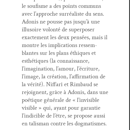
le soufisme a des points com­muns
avec l’approche sur­réal­iste du sens.
Ado­nis ne pousse pas jusqu’à une
illu­soire volon­té de super­pos­er
exacte­ment les deux pen­sées, mais il
mon­tre les impli­ca­tions ressem­
blantes sur les plans éthiques et
esthé­tiques (la con­nais­sance,
l’imagination, l’amour, l’écriture,
l’image, la créa­tion, l’affirmation de
la vérité). Nif­farî et Rim­baud se
rejoignent, grâce à Ado­nis, dans une
poé­tique générale de « l’invisible
vis­i­ble » qui, ayant pour garantie
l’indicible de l’être, se pro­pose aus­si
en tal­is­man con­tre les dogmatismes.