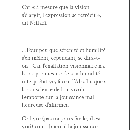
Car « à mesure que la vision
s’élargit, l’expression se rétréc­it »,
dit Niffarî.
…Pour peu que sérénité et humil­ité
s’en mêlent, cepen­dant, se dira-t-
on ! Car l’exaltation vision­naire n’a
la pro­pre mesure de son humil­ité
inter­pré­ta­tive, face à l’Absolu, que si
la con­science de l’in-savoir
l’emporte sur la jouis­sance mal­
heureuse d’affirmer.
Ce livre (pas tou­jours facile, il est
vrai) con­tribuera à la jouis­sance