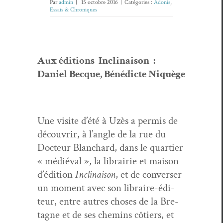
Par
admin
|
15 octobre 2016
|
Catégories :
Adonis
,
Essais & Chroniques
Aux édi­tions Incli­nai­son :
Daniel Becque, Béné­dicte Niquège
Une vis­ite d’été à Uzès a per­mis de
décou­vrir, à l’angle de la rue du
Doc­teur Blan­chard, dans le quarti­er
« médié­val », la librairie et mai­son
d’édition
Incli­nai­son
, et de con­vers­er
un moment avec son libraire-édi­
teur, entre autres choses de la Bre­
tagne et de ses chemins côtiers, et