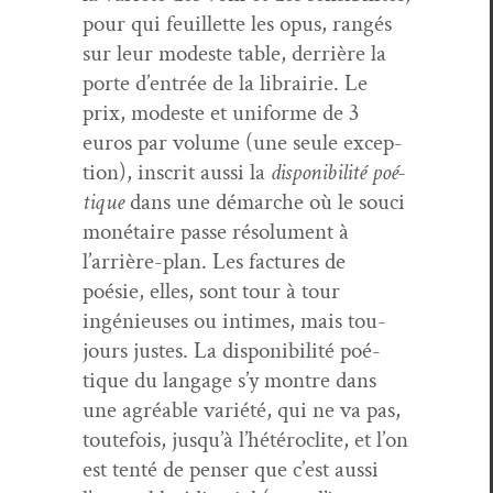
pour qui feuil­lette les opus, rangés
sur leur mod­este table, der­rière la
porte d’entrée de la librairie. Le
prix, mod­este et uni­forme de 3
euros par vol­ume (une seule excep­
tion), inscrit aus­si la
disponi­bil­ité poé­
tique
dans une démarche où le souci
moné­taire passe résol­u­ment à
l’arrière-plan. Les fac­tures de
poésie, elles, sont tour à tour
ingénieuses ou intimes, mais tou­
jours justes. La disponi­bil­ité poé­
tique du lan­gage s’y mon­tre dans
une agréable var­iété, qui ne va pas,
toute­fois, jusqu’à l’hétéroclite, et l’on
est ten­té de penser que c’est aus­si