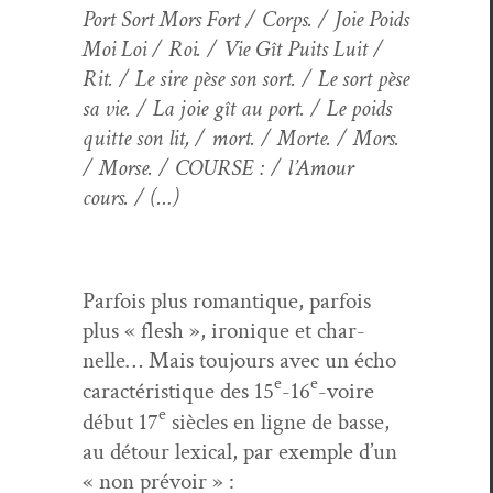
Port Sort Mors Fort / Corps. / Joie Poids
Moi Loi / Roi. / Vie Gît Puits Luit /
Rit. / Le sire pèse son sort. / Le sort pèse
sa vie. / La joie gît au port. / Le poids
quitte son lit, / mort. / Morte. / Mors.
/ Morse. / COURSE : / l’Amour
cours. / (…)
Par­fois plus roman­tique, par­fois
plus « flesh », ironique et char­
nelle… Mais tou­jours avec un écho
e
e
car­ac­téris­tique des 15
-16
-voire
e
début 17
siè­cles en ligne de basse,
au détour lex­i­cal, par exem­ple d’un
« non prévoir » :