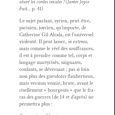
aturé les cordes vocales !
(
James Joyce
Fuit…
p. 41)
Le sujet par­lant, syrien, peut-être,
parisien, joy­cien, qu’importe, de
Cather­ine Gil Alcala, est l’universel
vio­len­té. Il peut lass­er,
in exten­so
,
mais comme le réel des souf­frances,
il est à pren­dre comme tel, corps et
lan­gage mar­tyrisés, saig­nants,
coulants, se déver­sant ; pas si loin
non plus des gueu­loirs flauber­tiens,
mais ver­sion vom­ie, brute, avant le
ciselle­ment « bour­geois » que le fra­
cas des guer­res (de 14 et d’après) ne
per­me­t­tra plus :