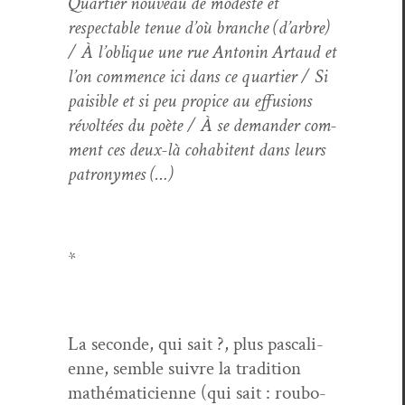
Quarti­er nou­veau de mod­este et
respectable tenue d’où branche (d’arbre)
/ À l’oblique une rue Antonin Artaud et
l’on com­mence ici dans ce quarti­er / Si
pais­i­ble et si peu prop­ice au effu­sions
révoltées du poète / À se deman­der com­
ment ces deux-là cohab­itent dans leurs
patronymes (…)
*
La sec­onde, qui sait ?, plus pas­cali­
enne, sem­ble suiv­re la tra­di­tion
math­é­mati­ci­enne (qui sait : roubo-