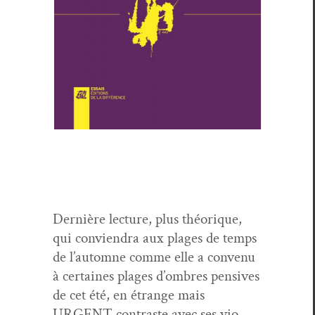
Dernière lec­ture, plus théorique,
qui con­vien­dra aux plages de temps
de l’automne comme elle a con­venu
à cer­taines plages d’ombres pen­sives
de cet été, en étrange mais
URGENT con­traste avec ses vio­