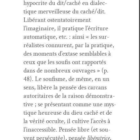
hyp­ocrite du dit/caché en dialec­
tique mer­veilleuse du caché/dit.
Libérant osten­ta­toire­ment
l’imaginaire, il pra­tique l’écriture
automa­tique, etc. : ain­si « les sur­
réal­istes con­nurent, par la pra­tique,
des moments d’extase sem­blables à
ceux que les soufis ont rap­portés
dans de nom­breux ouvrages » (p.
48). Le soufisme, de même, en un
sens, libère la pen­sée des car­cans
autori­taires de la rai­son démon­stra­
tive ; se présen­tant comme une mys­
tique heureuse du dieu caché et de
la vérité occulte, il cul­tive l’accès à
l’inaccessible. Pen­sée libre (et sou­
vent per­sé­cutée), pen­sée
libéra­trice
,