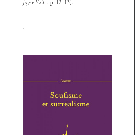
Joyce Fuit…
p. 12–13).
*