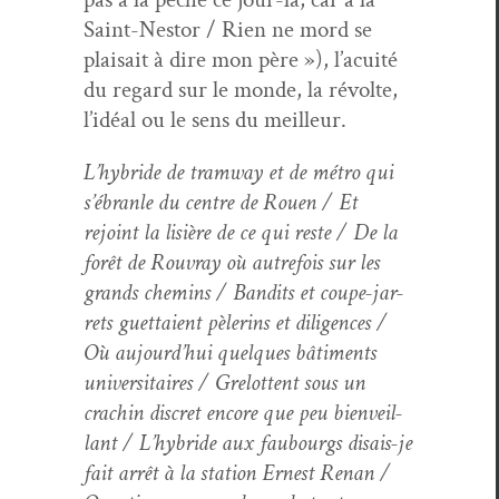
Saint-Nestor / Rien ne mord se
plai­sait à dire mon père »), l’acuité
du regard sur le monde, la révolte,
l’idéal ou le sens du meilleur.
L’hybride de tramway et de métro qui
s’ébranle du cen­tre de Rouen / Et
rejoint la lisière de ce qui reste / De la
forêt de Rou­vray où autre­fois sur les
grands chemins / Ban­dits et coupe-jar­
rets guet­taient pèlerins et dili­gences /
Où aujourd’hui quelques bâti­ments
uni­ver­si­taires / Grelot­tent sous un
crachin dis­cret encore que peu bien­veil­
lant / L’hybride aux faubourgs dis­ais-je
fait arrêt à la sta­tion Ernest Renan /