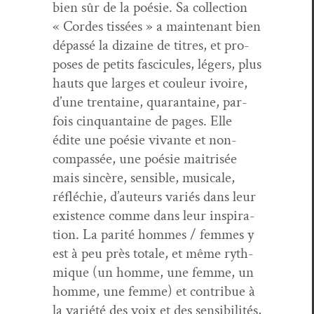
bien sûr de la poésie. Sa col­lec­tion
« Cordes tis­sées » a main­tenant bien
dépassé la dizaine de titres, et pro­
pos­es de petits fas­ci­cules, légers, plus
hauts que larges et couleur ivoire,
d’une trentaine, quar­an­taine, par­
fois cinquan­taine de pages. Elle
édite une poésie vivante et non-
com­passée, une poésie maitrisée
mais sincère, sen­si­ble, musi­cale,
réfléchie, d’auteurs var­iés dans leur
exis­tence comme dans leur inspi­ra­
tion. La par­ité hommes / femmes y
est à peu près totale, et même ryth­
mique (un homme, une femme, un
homme, une femme) et con­tribue à
la var­iété des voix et des sen­si­bil­ités,