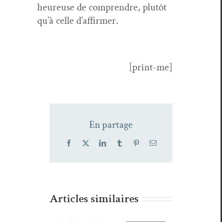
heureuse de com­pren­dre, plutôt
qu’à celle d’affirmer.
[print-me]
En partage
Facebook
X
LinkedIn
Tumblr
Pinterest
Email
Articles similaires
Lana
Quatorze
Bonnes
Chron