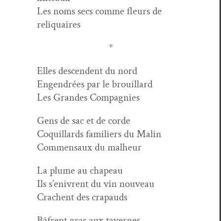
Les noms secs comme fleurs de
reliquaires
*
Elles descen­dent du nord
Engen­drées par le brouillard
Les Grandes Compagnies
Gens de sac et de corde
Coquil­lards fam­i­liers du Malin
Com­men­saux du malheur
La plume au chapeau
Ils s’enivrent du vin nouveau
Crachent des crapauds
Bâfrent gras aux tavernes