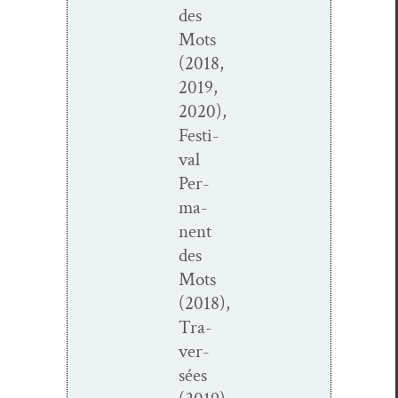
des
Mots
(2018,
2019,
2020),
Fes­ti­
val
Per­
ma­
nent
des
Mots
(2018),
Tra­
ver­
sées