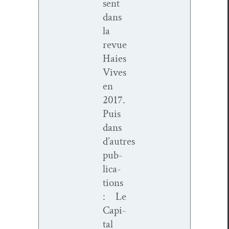
sent
dans
la
revue
Haies
Vives
en
2017.
Puis
dans
d’autres
pub­
li­ca­
tions
: Le
Cap­i­
tal