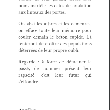
nom, martèle les dates de fon­da­tion
aux lin­teaux des portes.
On abat les arbres et les demeures,
on efface toute leur mémoire pour
couler demain le béton cupi­de. Là
ten­teront de croître des pop­u­la­tions
déter­rées de leur pro­pre oubli.
Regarde : à force de déracin­er le
passé, de nom­mer présent leur
rapac­ité, c’est leur futur qui
s’effondre.