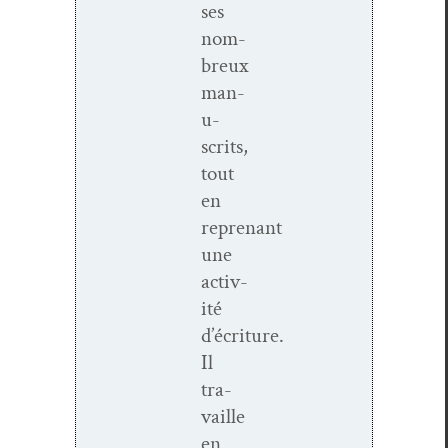
ses
nom­
breux
man­
u­
scrits,
tout
en
reprenant
une
activ­
ité
d’écriture.
Il
tra­
vaille
en