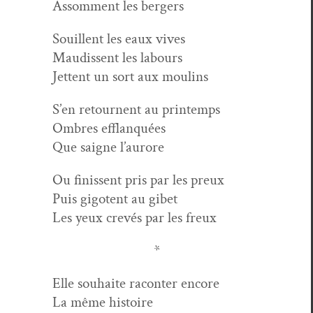
Assom­ment les bergers
Souil­lent les eaux vives
Maud­is­sent les labours
Jet­tent un sort aux moulins
S’en retour­nent au printemps
Ombres efflanquées
Que saigne l’aurore
Ou finis­sent pris par les preux
Puis gig­o­tent au gibet
Les yeux crevés par les freux
*
Elle souhaite racon­ter encore
La même histoire