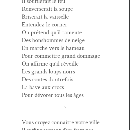
Il souf­flerait le feu
Ren­verserait la soupe
Bris­erait la vaisselle
Enten­dez-le corner
On pré­tend qu’il rameute
Des bon­shommes de neige
En marche vers le hameau
Pour com­met­tre grand dommage
On affirme qu’il réveille
Les grands loups noirs
Des con­tes d’autrefois
La bave aux crocs
Pour dévor­er tous les âges
*
Vous croyez con­naître votre ville