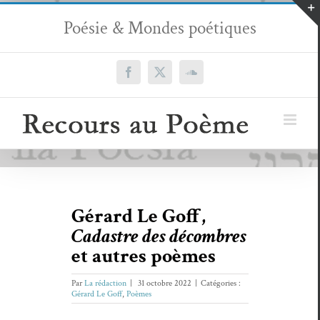
Passer
Poésie & Mondes poétiques
au
contenu
Facebook
X
SoundCloud
Gérard Le Goff,
Cadastre des décombres
et autres poèmes
Par
La rédaction
|
31 octobre 2022
|
Catégories :
Gérard Le Goff
,
Poèmes