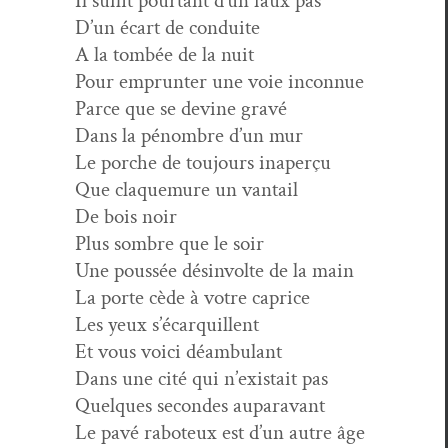
Il suf­fit pour­tant d’un faux pas
D’un écart de conduite
A la tombée de la nuit
Pour emprunter une voie inconnue
Parce que se devine gravé
Dans la pénom­bre d’un mur
Le porche de tou­jours inaperçu
Que claque­mure un vantail
De bois noir
Plus som­bre que le soir
Une poussée dés­in­volte de la main
La porte cède à votre caprice
Les yeux s’écarquillent
Et vous voici déambulant
Dans une cité qui n’existait pas
Quelques sec­on­des auparavant
Le pavé rabo­teux est d’un autre âge