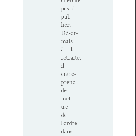
cherche
pas à
pub­
li­er.
Désor­
mais
à la
retraite,
il
entre­
prend
de
met­
tre
de
l’ordre
dans