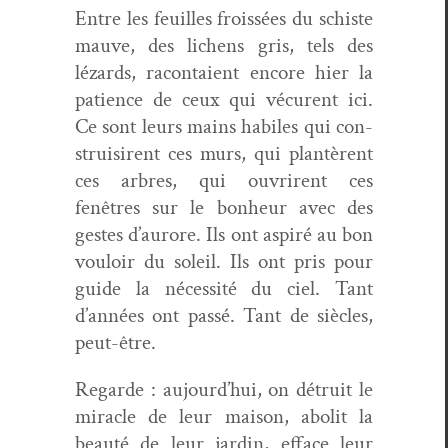
Entre les feuilles frois­sées du schiste
mauve, des lichens gris, tels des
lézards, racon­taient encore hier la
patience de ceux qui vécurent ici.
Ce sont leurs mains habiles qui con­
stru­isirent ces murs, qui plan­tèrent
ces arbres, qui ouvrirent ces
fenêtres sur le bon­heur avec des
gestes d’aurore. Ils ont aspiré au bon
vouloir du soleil. Ils ont pris pour
guide la néces­sité du ciel. Tant
d’années ont passé. Tant de siè­cles,
peut-être.
Regarde : aujourd’hui, on détru­it le
mir­a­cle de leur mai­son, abolit la
beauté de leur jardin, efface leur