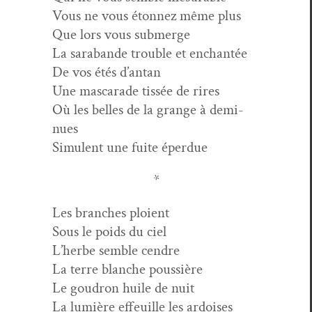
Vous ne vous éton­nez même plus
Que lors vous submerge
La sara­bande trou­ble et enchantée
De vos étés d’antan
Une mas­ca­rade tis­sée de rires
Où les belles de la grange à demi-
nues
Simu­lent une fuite éperdue
*
Les branch­es ploient
Sous le poids du ciel
L’herbe sem­ble cendre
La terre blanche poussière
Le goudron huile de nuit
La lumière effeuille les ardoises