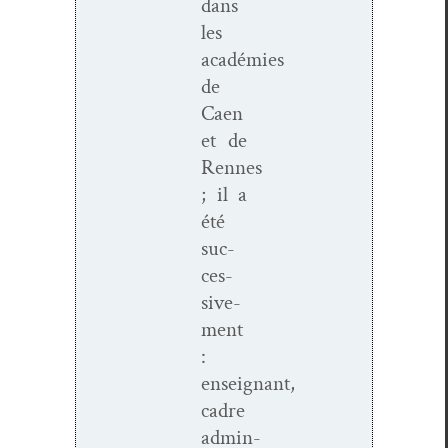
dans
les
académies
de
Caen
et de
Rennes
; il a
été
suc­
ces­
sive­
ment
:
enseignant,
cadre
admin­