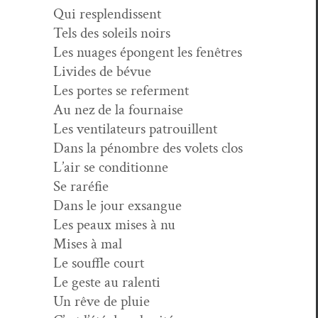
Qui resplendissent
Tels des soleils noirs
Les nuages épon­gent les fenêtres
Livides de bévue
Les portes se referment
Au nez de la fournaise
Les ven­ti­la­teurs patrouillent
Dans la pénom­bre des volets clos
L’air se conditionne
Se raréfie
Dans le jour exsangue
Les peaux mis­es à nu
Mis­es à mal
Le souf­fle court
Le geste au ralenti
Un rêve de pluie