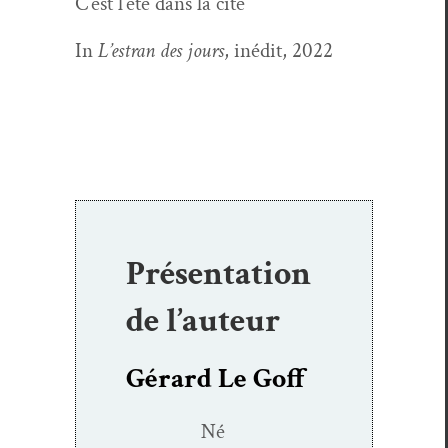
C’est l’été dans la cité
In
L’estran des jours
,
inédit, 2022
Présentation
de l’auteur
Gérard Le Goff
Né