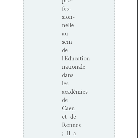
pro­
fes­
sion­
nelle
au
sein
de
l’Education
nationale
dans
les
académies
de
Caen
et de
Rennes
; il a