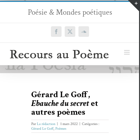
Passer
Poésie & Mondes poétiques
au
contenu
Facebook
X
SoundCloud
Gérard Le Goff,
Ebauche du secret
et
autres poèmes
Par
La rédaction
|
1 mars 2022
|
Catégories :
Gérard Le Goff
,
Poèmes