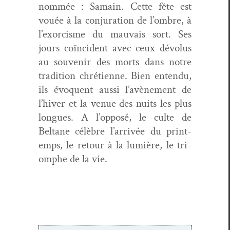
nom­mée : Samain. Cette fête est
vouée à la con­ju­ra­tion de l’ombre, à
l’exorcisme du mau­vais sort. Ses
jours coïn­ci­dent avec ceux dévo­lus
au sou­venir des morts dans notre
tra­di­tion chré­ti­enne. Bien enten­du,
ils évo­quent aus­si l’avènement de
l’hiver et la venue des nuits les plus
longues. A l’opposé, le culte de
Beltane célèbre l’arrivée du print­
emps, le retour à la lumière, le tri­
om­phe de la vie.