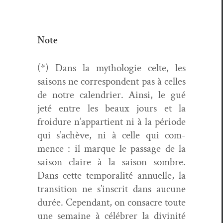
Note
(*) Dans la mytholo­gie celte, les
saisons ne cor­re­spon­dent pas à celles
de notre cal­en­dri­er. Ain­si, le gué
jeté entre les beaux jours et la
froidure n’appartient ni à la péri­ode
qui s’achève, ni à celle qui com­
mence : il mar­que le pas­sage de la
sai­son claire à la sai­son som­bre.
Dans cette tem­po­ral­ité annuelle, la
tran­si­tion ne s’inscrit dans aucune
durée. Cepen­dant, on con­sacre toute
une semaine à célébr­er la divinité