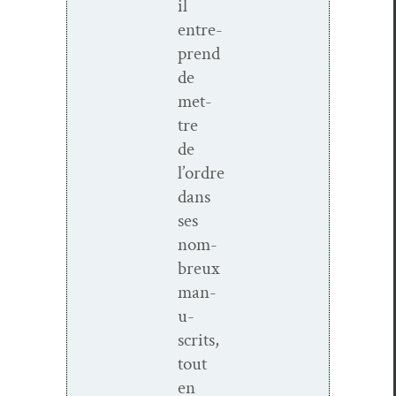
il
entre­
prend
de
met­
tre
de
l’ordre
dans
ses
nom­
breux
man­
u­
scrits,
tout
en