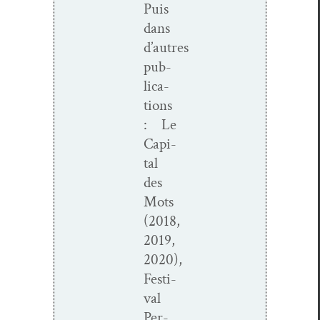
Puis
dans
d’autres
pub­
li­ca­
tions
: Le
Cap­i­
tal
des
Mots
(2018,
2019,
2020),
Fes­ti­
val
Per­