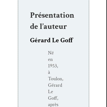
Présentation
de l’auteur
Gérard Le Goff
Né
en
1953,
à
Toulon,
Gérard
Le
Goff,
après