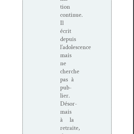
tion
continue.
Il
écrit
depuis
l’adolescence
mais
ne
cherche
pas à
pub­
li­er.
Désor­
mais
à la
retraite,