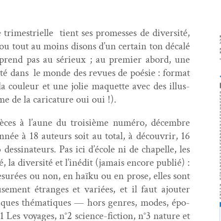
trimestrielle tient ses promess­es de diver­sité,
u tout au moins dis­ons d’un cer­tain ton décalé
e prend pas au sérieux ; au pre­mier abord, une
té dans le monde des revues de poésie : for­mat
la couleur et une jolie maque­tte avec des illus­
e de la car­i­ca­ture oui oui !).
 pièces à l’aune du troisième numéro, décem­bre
­née à 18 auteurs soit au total, à décou­vrir, 16
 dessi­na­teurs. Pas ici d’école ni de chapelle, les
é, la diver­sité et l’inédit (jamais encore pub­lié) :
mesurées ou non, en haïku ou en prose, elles sont
euse­ment étranges et var­iées, et il faut ajouter
hiques thé­ma­tiques — hors gen­res, modes, épo­
1 Les voy­ages, n°2 sci­ence-fic­tion, n°3 nature et