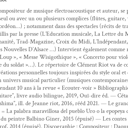
om­pos­i­teur de musique élec­troa­cous­tique et auteur, se 
seul ou avec un ou plusieurs com­plices (flûtes, gui­tare, 
rdéon…) ; notam­ment dans des spec­ta­cles (réc­its de tra­
l­lis par la presse (L’Education musi­cale, La Let­tre du 
anité, Trad-Mag­a­zine, Croix du Midi, L’Indépendant,
 Nou­velles D’Alsace …) Inter­vient égale­ment comme ré
 Loup », « Messe Wisig­oth­ique », « Con­cer­to pour vio­lon
 du sol­dat »…). Le réper­toire de Clé­ment Riot va de con­
réa­tions per­son­nelles tou­jours inspirées du style oral e
univers musi­cal par­ti­c­uli­er (musiques con­tem­po­raine
pen­dant 10 ans à la revue « Ecouter-voir » Bib­li­ogra­phi
ui­tare”, livre audio bilingue, 2019, Ouï-dire éd. — Céta
hi­ma”, ill. de Jeanne riot, 2016, rééd 2021. — Le gran
au = La pal­abra mar­avil­losa del pueblo Uro o la epopeya 
. du pein­tre Bal­bi­no Gin­er, 2015 (épuisé) — Les con­
of, 2014 (épuisé). Discogra­phie : Com­pos­i­teur : Daou­