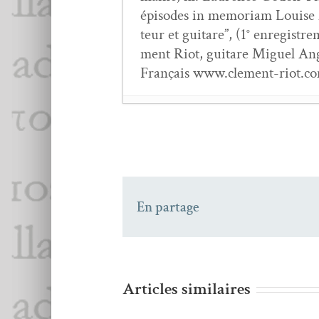
épisodes in memo­ri­am Louise M
teur et gui­tare”, (1° enreg­is
ment Riot, gui­tare Miguel A
Français www.clement-riot.c
Jacques Mer­ceron,
L’É
Poé­tique d’un désas­tre a
Gre­ta Thun­berg
- 6 s
Revue
L’Éponge
n°7, d
En partage
L’Éponge
- 6 jan­vi­er 
Forêt(s)
: Antholo­gie
-
Gen­eración de la amis­ta
Platero y yo : élégie 
Articles similaires