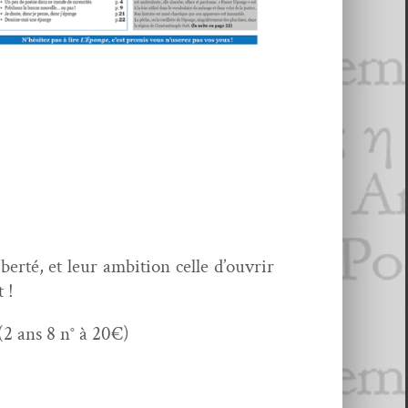
ib­erté
, et leur ambi­tion celle d’ouvrir
 !
(2 ans 8 n° à 20€)