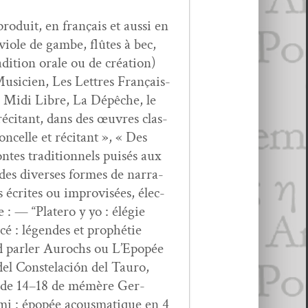
pro­duit, en français et aus­si en
vio­le de gambe, flûtes à bec,
di­tion orale ou de créa­tion)
Musi­cien, Les Let­tres Français­
 Midi Libre, La Dépêche, le
c­i­tant, dans des œuvres clas­
­celle et réc­i­tant », « Des
tes tra­di­tion­nels puisés aux
t des divers­es formes de nar­ra­
s écrites ou impro­visées, élec­
e : — “Platero y yo : élégie
cé : légen­des et prophétie
d par­ler Aurochs ou L’E­popée
del Con­stelación del Tau­ro,
tes de 14–18 de mémère Ger­
mi : épopée acous­ma­tique en 4