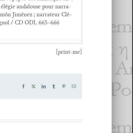
 élégie andalouse pour nar­ra­
amón Jiménez ; nar­ra­teur Clé­
ag­nol / CD ODL 665–666
[print-me]
vem­bre 2025
che
, d’après les dis­cours de
Facebook
X
LinkedIn
Tumblr
Pinterest
Email
1
ez
- 3 mai 2021