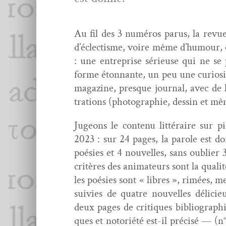
Au fil des 3 numéros parus, la revue 
d’éclectisme, voire même d’humour, o
: une entre­prise sérieuse qui ne s
forme éton­nante, un peu une curiosi
mag­a­zine, presque jour­nal, avec de 
tra­tions (pho­togra­phie, dessin et mêm
Jugeons le con­tenu lit­téraire sur
2023 : sur 24 pages, la parole est don
poésies et 4 nou­velles, sans oubli­er 3
critères des ani­ma­teurs sont la qual­it
les poésies sont « libres », rimées, 
suiv­ies de qua­tre nou­velles déli­ci
deux pages de cri­tiques bib­li­ograp
ques et notoriété est-il pré­cisé — (n°