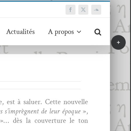
Facebook
X
SoundCloud
Actualités
A propos
Bascule
de
la
zone
de
la
barre
coulissa
re, est à saluer. Cette nou­velle
tes s’imprègnent de leur époque
»,
s
»… dès la cou­ver­ture le ton