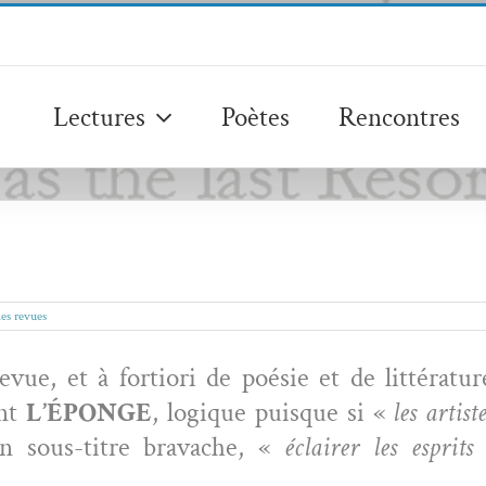
Lectures
Poètes
Rencontres
es revues
vue, et à for­tiori de poésie et de lit­téra­tu
ent
L’ÉPONGE
, logique puisque si «
les artis
on sous-titre bravache, «
éclair­er les esprit