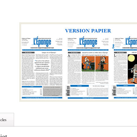
cles
iot