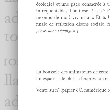
écolo­gie) et une page con­sacrée à
infréquentable, il faut oser ! -, n°2 P
incon­nu de moi) vivant aux Etats-U
finale de réflex­ion dis­ons sociale,
pense, donc j’éponge
» ;
La bous­sole des ani­ma­teurs de cette 
un espace – de plus – d’expression et
Vente au n° (papi­er 6€, numérique 