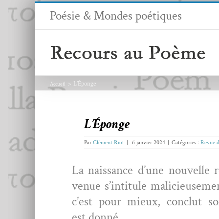
Passer
Poésie & Mondes poétiques
au
contenu
L’Éponge
Accueil
L’Éponge
Par
Clément Riot
|
6 janvier 2024
|
Catégories :
Revue d
La nais­sance d’une nou­velle re
venue s’intitule mali­cieuse­m
c’est pour mieux, con­clut s
est donné.