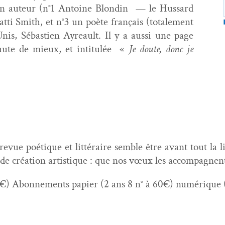
 un auteur (n°1 Antoine Blondin — le Hus­sard
at­ti Smith, et n°3 un poète français (totale­ment
nis, Sébastien Ayreault. Il y a aus­si une page
 faute de mieux, et inti­t­ulée «
Je doute, donc je
revue poé­tique et lit­téraire
sem­ble être avant tout la
l
 de créa­tion artis­tique : que nos vœux les accompagnent
3€) Abon­nements papi­er (2 ans 8 n° à 60€) numérique 