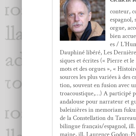
con­teur, c
espag­nol, 
orgue, acco
bien accuei
es / L’Hum
Dauphiné libéré, Les Dernières
siques et écrites (« Pierre et le
mots et des orgues », « His­toire
sources les plus var­iées à des c
tion, sou­vent en fusion avec un 
troa­cous­tique,…) A par­ticipé 
andalouse pour nar­ra­teur et g
baleinières in memo­ri­am fukus
de la Con­stel­la­tion du Tau­re
bilingue français/espagnol, ill
maine, ill. Lau­rence Godon-Pir