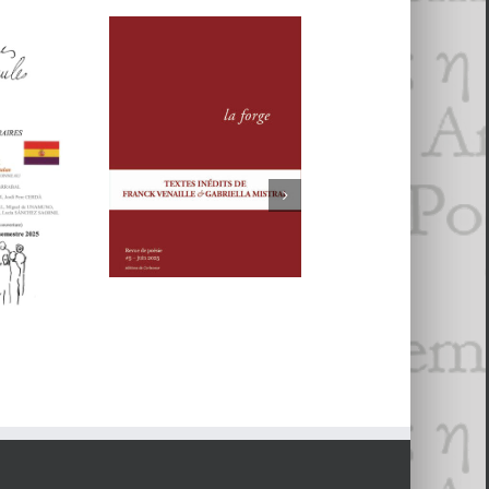
MMES
Revue
La forge
AULES
REVUE LA
#6
. Voix
FORGE, # 5
alisme
an