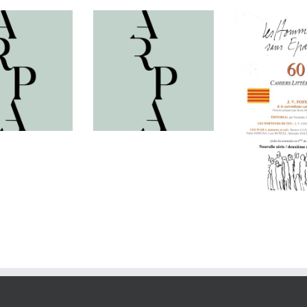
Arpa
, revue de
, revue de
poésie, numéro
LES HO
ie, numéro
147, printemps
SANS ÉP
 été 2025.
2025
#60
— J. V
& le surré
catal