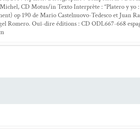
ichel, CD Motus/in Tex­to Inter­prète : “Platero y yo :
trement) op 190 de Mario Castel­n­uo­vo-Tedesco et Juan R
ngel Romero. Ouï-dire édi­tions : CD ODL667-668 esp
om
cart des six ifs & autres fatrasies
,
Ombreuses fratries
- 6 no
nnon­cé
par un col­lec­tif d’auteurs de la revue
la page blan
ep­tem­bre 2025
écem­bre 2024/mai 2025
- 21 décem­bre 2024
2024
 18 novem­bre 2022
d
: poésie sahraouie con­tem­po­raine
- 31 décem­bre 202
andalouse pour nar­ra­teur et gui­tare, Juan Ramón Jimén