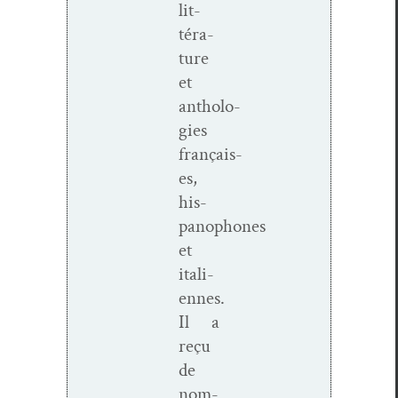
lit­
téra­
ture
et
antholo­
gies
français­
es,
his­
panophones
et
ital­i­
ennes.
Il a
reçu
de
nom­