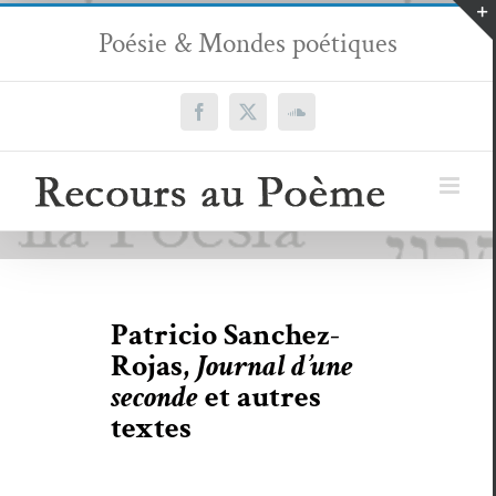
Passer
Poésie & Mondes poétiques
au
contenu
Facebook
X
SoundCloud
Patricio Sanchez-
Rojas,
Journal d’une
seconde
et autres
textes