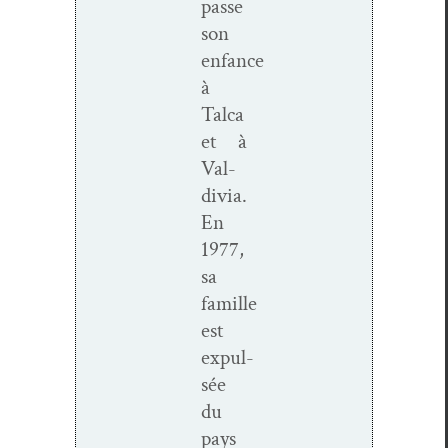
passe
son
enfance
à
Tal­ca
et à
Val­
divia.
En
1977,
sa
famille
est
expul­
sée
du
pays