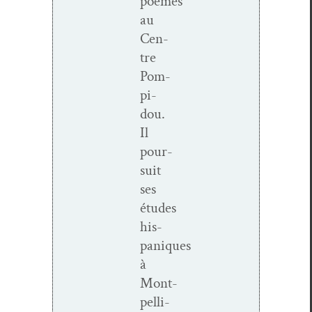
poèmes
au
Cen­
tre
Pom­
pi­
dou.
Il
pour­
suit
ses
études
his­
paniques
à
Mont­
pel­li­