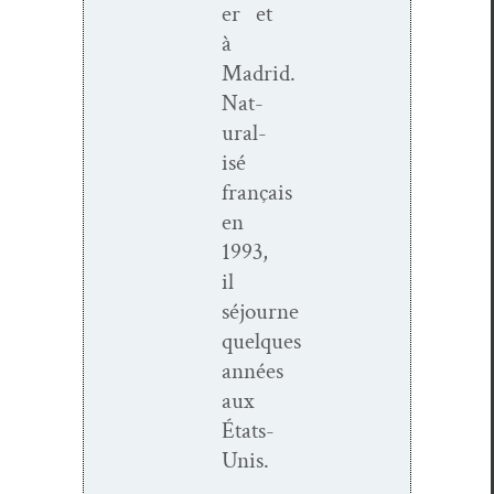
er et
à
Madrid.
Nat­
u­ral­
isé
français
en
1993,
il
séjourne
quelques
années
aux
États-
Unis.