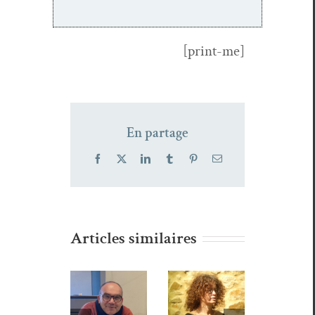
[print-me]
En partage
Facebook
X
LinkedIn
Tumblr
Pinterest
Email
Articles similaires
Wald,
Portes
Anne
Vincent