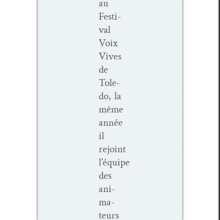
au
Fes­ti­
val
Voix
Vives
de
Tole­
do, la
même
année
il
rejoint
l’équipe
des
ani­
ma­
teurs