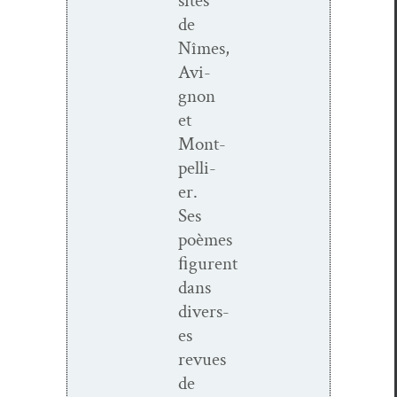
sités
de
Nîmes,
Avi­
gnon
et
Mont­
pel­li­
er.
Ses
poèmes
ﬁgurent
dans
divers­
es
revues
de