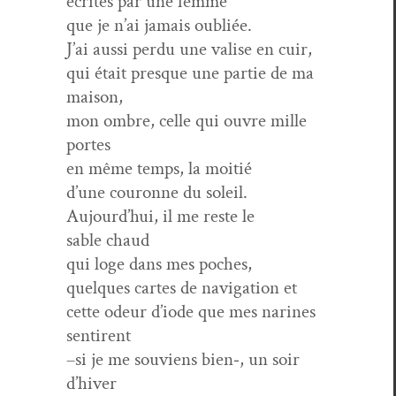
écrites par une femme
que je n’ai jamais oubliée.
J’ai aus­si per­du une valise en cuir,
qui était presque une par­tie de ma
maison,
mon ombre, celle qui ouvre mille
portes
en même temps, la moitié
d’une couronne du soleil.
Aujourd’hui, il me reste le
sable chaud
qui loge dans mes poches,
quelques cartes de nav­i­ga­tion et
cette odeur d’iode que mes nar­ines
sentirent
–si je me sou­viens bien‑, un soir
d’hiver