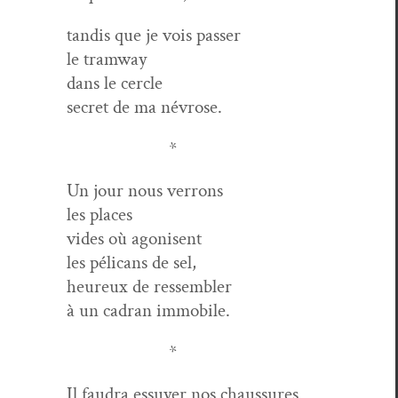
tan­dis que je vois passer
le tramway
dans le cercle
secret de ma névrose.
*
Un jour nous verrons
les places
vides où agonisent
les péli­cans de sel,
heureux de ressembler
à un cad­ran immobile.
*
Il fau­dra essuy­er nos chaussures