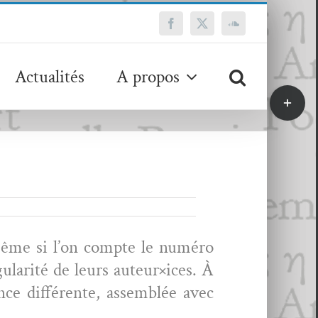
Facebook
X
SoundCloud
Actualités
A propos
Bascule
de
la
zone
de
la
barre
coulissa
même si l’on compte le numéro
­lar­ité de leurs auteur
×
ices. À
ce dif­férente, assem­blée avec