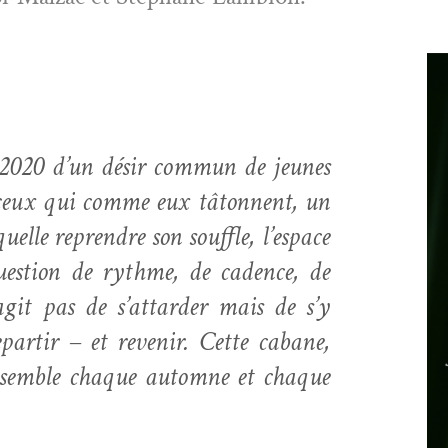
 2020 d’un désir com­mun de jeunes
et ceux qui comme eux tâ­ton­nent, un
­lle repren­dre son souf­fle, l’espace
ues­tion de rythme, de cadence, de
s’agit pas de s’attarder mais de s’y
par­tir – et revenir. Cette cabane,
 ensem­ble chaque automne et chaque