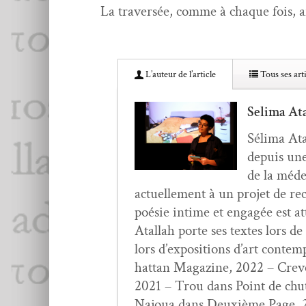
La tra­ver­sée, comme à chaque fois, a
L’au­teur de l’article
Tous ses arti
Selima At
Séli­ma Ata
depuis une 
de la médec
actuelle­ment à un pro­jet de rec
poésie intime et engagée est att
Atal­lah porte ses textes lors d
lors d’expositions d’art con­tem
hat­tan Mag­a­zine, 2022 – Creve
2021 – Trou dans Point de chu
Najoua dans Deux­ième Page, 20