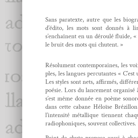
Sans para­texte, autre que les biogra
d’édito, les mots sont don­nés à l
s’enchaînent en un déroulé flu­ide, « 
le bruit des mots qui chutent. »
Résol­u­ment con­tem­po­raines, les v
ples, les langues per­cu­tantes « C’es
Les styles sont nets, affir­més, dif­fér
poésie. Lors du lance­ment organ­isé à
s’est même don­née en poème sonore br
dans cette cabane Héloïse Brézil­lon
l’intensité métallique tien­nent ch
radio­phoniques, sou­vent collectives.
Point de chute pro­pose aus­si à cha