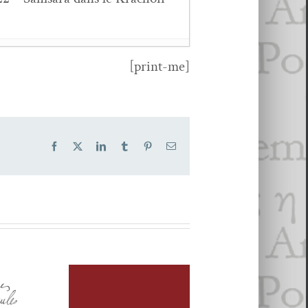
[print-me]
Facebook
X
LinkedIn
Tumblr
Pinterest
Email