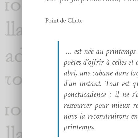
Point de Chute
… est née au print­emps
poètes d’offrir à celles 
abri, une cabane dans laque
d’un instant. Tout est q
ponc­tu­ca­dence : il ne 
ressourcer pour mieux re
nous la recon­stru­irons
printemps.