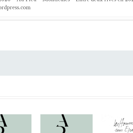
ordpress.com
e !
- 6 juil­let 2023
e !
- 5 mars 2023