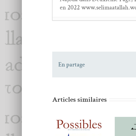
en 2022 www.selimaatallah.w
Point de chute
, la Revu
Point de chute
, la Revu
En partage
Articles similaires