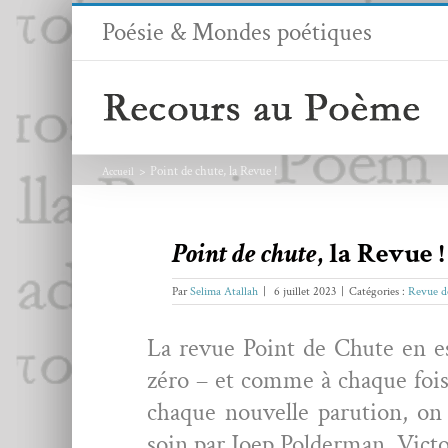
Passer
Poésie & Mondes poétiques
au
contenu
Point de chute, la Revue !
Accueil
Point de chute
, la Revue !
Par
Selima Atallah
|
6 juillet 2023
|
Catégories :
Revue d
La revue Point de Chute en e
zéro – et comme à chaque fois l
chaque nou­velle paru­tion, on
soin par Joep Pol­d­er­man, Vic