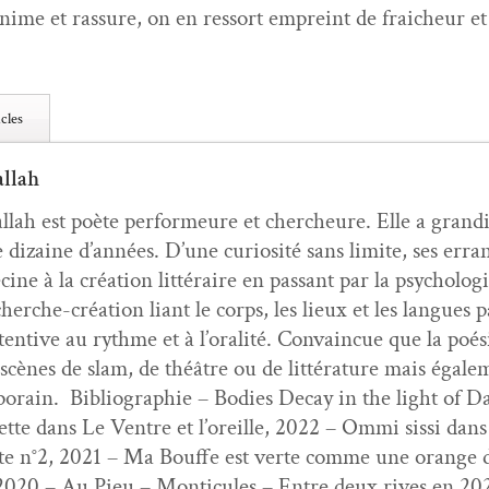
ni­me et ras­sure, on en ressort empreint de fraicheur et 
cles
allah
l­lah est poète per­formeure et chercheure. Elle a gran­d
dizaine d’années. D’une curiosité sans lim­ite, ses erranc
ine à la créa­tion lit­téraire en pas­sant par la psy­cholo­gie
herche-créa­tion liant le corps, les lieux et les langues p
en­tive au rythme et à l’oralité. Con­va­in­cue que la poés
e scènes de slam, de théâtre ou de lit­téra­ture mais égal
­po­rain. Bib­li­ogra­phie – Bod­ies Decay in the light of
tte dans Le Ven­tre et l’oreille, 2022 – Ommi sis­si dans 
te n°2, 2021 – Ma Bouffe est verte comme une orange 
20 – Au Pieu – Mon­tic­ules – Entre deux rives en 202