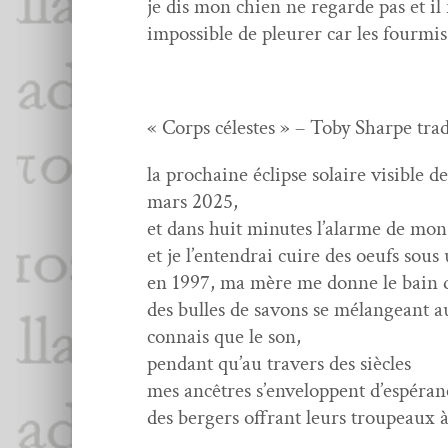
je dis mon chien ne regarde pas et il
impos­si­ble de pleur­er car les four­mis
« Corps célestes » – Toby Sharpe tra
la prochaine éclipse solaire vis­i­ble 
mars 2025,
et dans huit min­utes l’alarme de mon 
et je l’entendrai cuire des oeufs sous 
en 1997, ma mère me donne le bain d
des bulles de savons se mélangeant aux
con­nais que le son,
pen­dant qu’au tra­vers des siècles
mes ancêtres s’enveloppent d’espéran
des berg­ers offrant leurs trou­peaux a