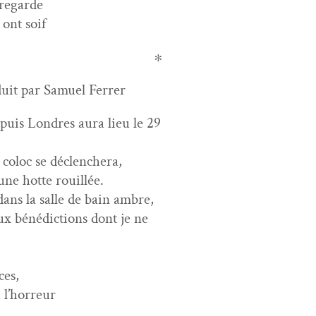
 regarde
 ont soif
∗
duit par Samuel Ferrer
depuis Lon­dres aura lieu le 29
coloc se déclenchera,
une hotte rouillée.
ans la salle de bain ambre,
 béné­dic­tions dont je ne
ces,
̀ l’horreur