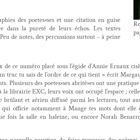
­phies des poet­es
×
ses et une cita­tion en guise
R
ire dans la pureté de leurs échos. Les textes
pa
Peu de notes, des per­cus­sions surtout – à peine
oix de ce numéro placé sous l’égide d’Annie Ernaux cisè
t un truc tu sais de l’ordre de ce qui tient » écrit Mar
ents. Plusieurs des poet­es
×
ses abrité
×
es ont une pra­tique 
 la librairie EXC, leurs voix ont occupé l’espace ; cell
ûlant et aérien dif­fusé par­mi les lec­tures, tout aus­s
 qui offi­cie notam­ment à Mange tes mots dont elle es
aque fois la salle en haleine, ou encore Norah Benar­r
que nou­velle paru­tion de faire tra­vers­er des poèmes