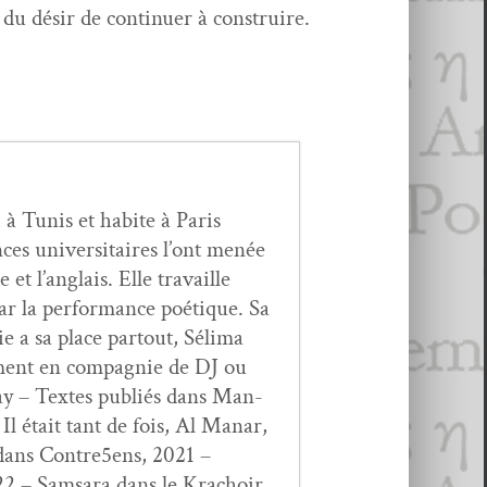
du désir de con­tin­uer à construire.
i à Tunis et habite à Paris
es uni­ver­si­taires l’ont menée
 et l’anglais. Elle tra­vaille
ar la per­for­mance poé­tique. Sa
ie a sa place partout, Séli­ma
e­ment en com­pag­nie de DJ ou
 Day – Textes pub­liés dans Man­
Il était tant de fois, Al Man­ar,
dans Contre5ens, 2021 –
2 – Sam­sara dans le Kra­choir