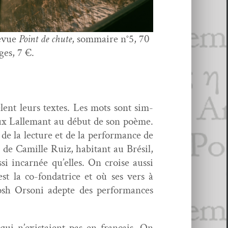
evue
Point de chute
, som­maire n°5, 70
ges, 7 €.
­lent leurs textes. Les mots sont sim­
­gaux Lalle­mant au début de son poème.
de la lec­ture et de la per­for­mance de
e de Camille Ruiz, habi­tant au Brésil,
i incar­née qu’elles. On croise aus­si
t la co-fon­da­trice et où ses vers à
osh Orsoni adepte des per­for­mances
 qui n’existaient pas en français. On