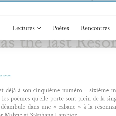
Lectures
Poètes
Rencontres
es revues
st déjà à son cinquième numéro – six­ième 
es poèmes qu’elle porte sont plein de la sin­gu
 déam­bule dans une « cabane » à la réson­nan
­tor Malzac et Stéphane Lambion.