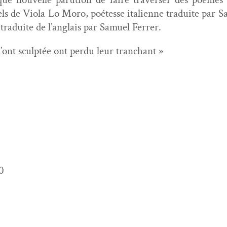
els de Vio­la Lo Moro, poétesse ital­i­enne traduite par Sa
 traduite de l’anglais par Samuel Ferrer.
’ont sculp­tée ont per­du leur tranchant »
0