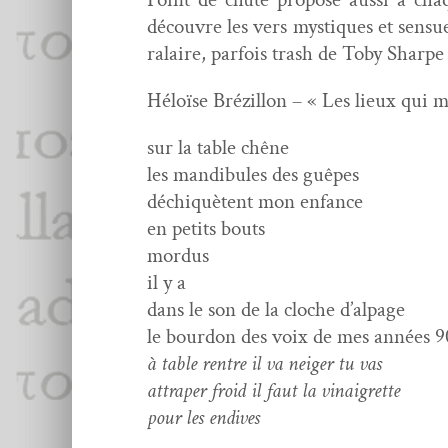
décou­vre les vers mys­tiques et sen­su
ralaire, par­fois trash de Toby Sharpe
Héloïse Brézil­lon – « Les lieux qui m
sur la table chêne
les mandibules des guêpes
déchiquè­tent mon enfance
en petits bouts
mordus
il y a
dans le son de la cloche d’alpage
le bour­don des voix de mes années 9
à table ren­tre il va neiger tu vas
attrap­er froid il faut la vinaigrette
pour les endives