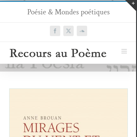
Passer
Poésie & Mondes poétiques
au
contenu
Facebook
X
SoundCloud