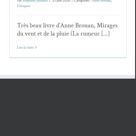
Par
Stéphane Juranics
|
21 juin 2026
|
Catégories :
Anne Brouan
,
Critiques
Très beau livre d’Anne Brouan, Mirages
du vent et de la pluie (La rumeur [...]
Lire la suite