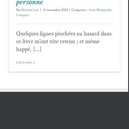
personne
Par
Mathias Lair
|
21 novembre 2021
|
Catégories :
Anne Malaprade
,
Critiques
Quelques lignes piochées au hasard dans
ce livre m’ont vite retenu ; et même
happé. [...]
Lire la suite