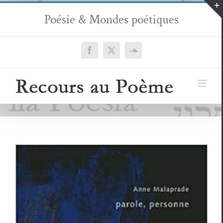
Passer
Poésie & Mondes poétiques
au
contenu
Facebook
X
SoundCloud