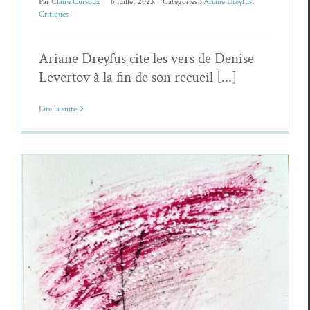
Par
Claire Cursoux
|
6 juillet 2023
|
Catégories :
Ariane Dreyfus
,
Critiques
Ariane Dreyfus cite les vers de Denise
Levertov à la fin de son recueil [...]
Lire la suite