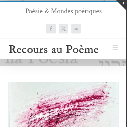
Passer
Poésie & Mondes poétiques
au
contenu
Facebook
X
SoundCloud