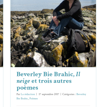
Beverley Bie Brahic,
Il neige
et trois
autres poèmes
Beverley Bie Brahic
Poèmes
Beverley Bie Brahic,
Il
neige
et trois autres
poèmes
Par
La rédaction
|
17 septembre 2017
|
Catégories :
Beverley
Bie Brahic
,
Poèmes