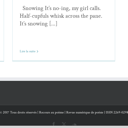
Snowing It’s no-ing, my girl calls.
Half-cupfuls whisk across the pane.
It’s snowing [...]
Lire la suite
© 2017 Tous droits réservés | Recours au poème | Revue numérique de poésie | ISSN 2269-029
Facebook
X
SoundCloud