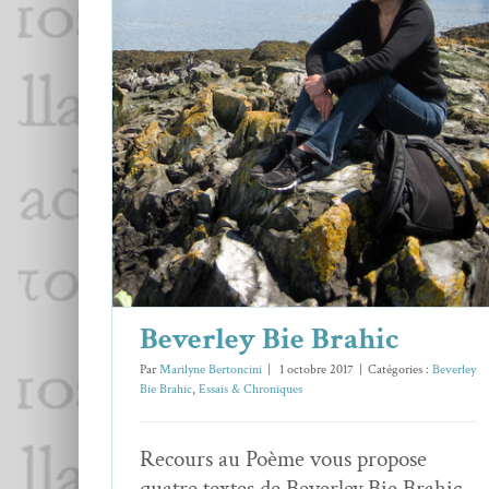
Beverley Bie Brahic
Beverley Bie Brahic
Essais & Chroniques
Beverley Bie Brahic
Par
Marilyne Bertoncini
|
1 octobre 2017
|
Catégories :
Beverley
Bie Brahic
,
Essais & Chroniques
Recours au Poème vous propose
quatre textes de Beverley Bie Brahic