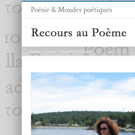
Passer
Poésie & Mondes poétiques
au
contenu
Beverley Bie Brahic
Accueil
Auteurs