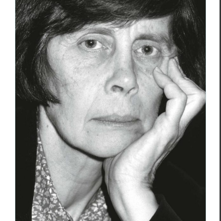
Questionnements politiques et
poétiques 6 : Quelques poètes italiens à
Paris (2009), Amelia Rosselli, Corrado
Govoni
Amelia Rosselli
Corrado Govoni
Essais & Chroniques