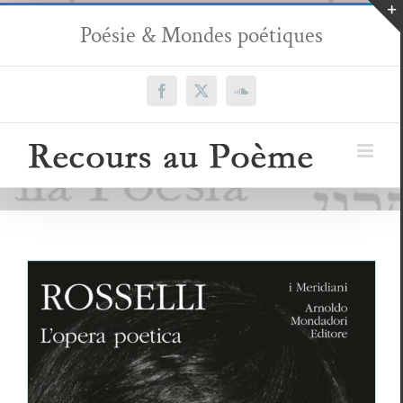
Passer
Poésie & Mondes poétiques
au
contenu
Facebook
X
SoundCloud