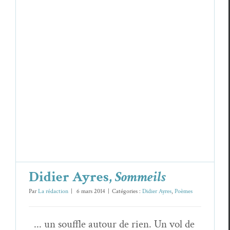
Didier Ayres,
Sommeils
Didier Ayres
Poèmes
Didier Ayres,
Sommeils
Par
La rédaction
|
6 mars 2014
|
Catégories :
Didier Ayres
,
Poèmes
... un souffle autour de rien. Un vol de