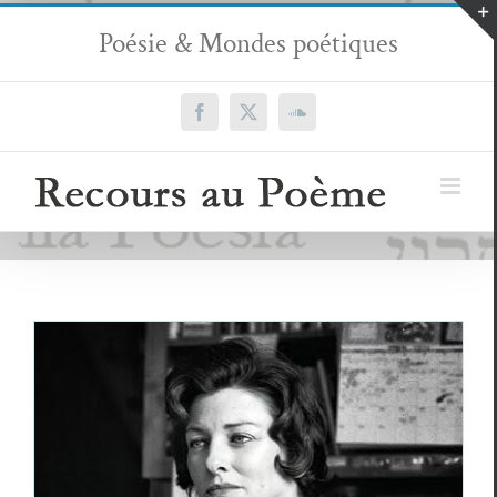
Passer
Poésie & Mondes poétiques
au
contenu
Facebook
X
SoundCloud