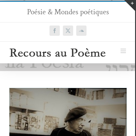
Passer
Poésie & Mondes poétiques
au
contenu
Facebook
X
SoundCloud