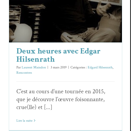
Deux heures avec Edgar Hilsenrath
Edgard Hilsenrath
Rencontres
Deux heures avec Edgar
Hilsenrath
Par
Laurent Maindon
|
3 mars 2019
|
Catégories :
Edgard Hilsenrath
,
Rencontres
C’est au cours d’une tournée en 2015,
que je découvre l’œuvre foisonnante,
crue(lle) et [...]
Lire la suite