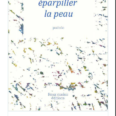
Teo Libardo,
Il suffira
, Emma Filao,
éparpiller la peau
, Élisa Coste,
Les chambres
Critiques
Élisa Coste
Emma Filao
Teo Libardo