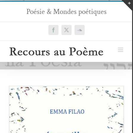
Passer
Poésie & Mondes poétiques
au
contenu
Facebook
X
SoundCloud