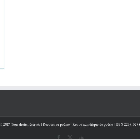
© 2017 Tous droits réservés | Recours au poème | Revue numérique de poésie | ISSN 2269-029
Facebook
X
SoundCloud