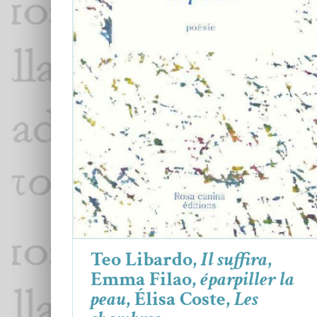
Teo Libardo,
Il suffira
, Emma Filao,
éparpiller la peau
, Élisa Coste,
Les
chambres
Critiques
Élisa Coste
Emma Filao
Teo Libardo
Teo Libardo,
Il suffira
,
Emma Filao,
éparpiller la
peau
, Élisa Coste,
Les