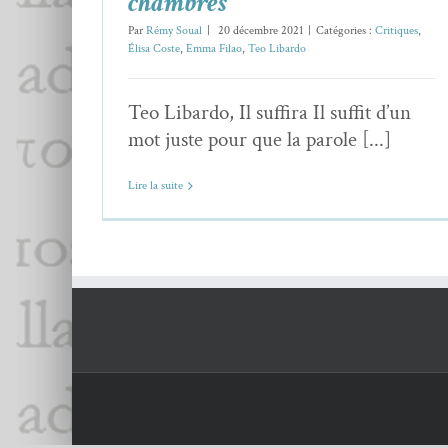
chambres
Par
Rémy Soual
|
20 décembre 2021
|
Catégories :
Critiques
,
Élisa Coste
,
Emma Filao
,
Teo Libardo
Teo Libardo, Il suffira Il suffit d’un
mot juste pour que la parole [...]
Lire la suite