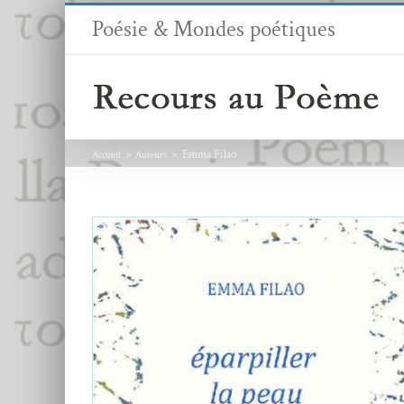
Passer
Poésie & Mondes poétiques
au
contenu
Emma Filao
Accueil
Auteurs