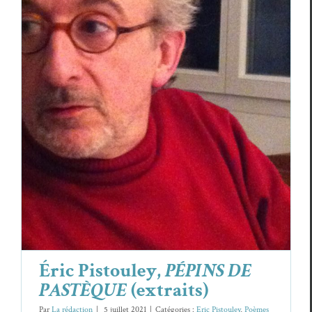
Éric Pistouley,
PÉPINS DE PASTÈQUE
(extraits)
Eric Pistouley
Poèmes
Éric Pistouley,
PÉPINS DE
PASTÈQUE
(extraits)
Par
La rédaction
|
5 juillet 2021
|
Catégories :
Eric Pistouley
,
Poèmes