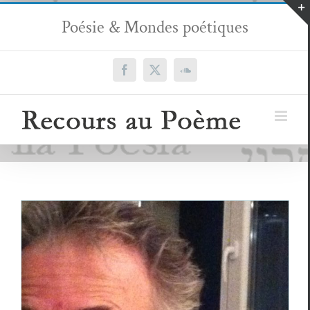
Passer
Poésie & Mondes poétiques
au
contenu
Facebook
X
SoundCloud