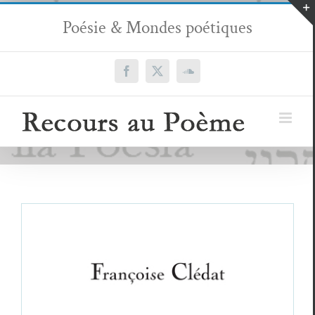
Passer
Poésie & Mondes poétiques
au
contenu
Facebook
X
SoundCloud