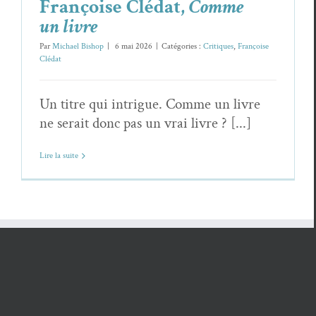
Françoise Clédat,
Comme
un livre
Par
Michael Bishop
|
6 mai 2026
|
Catégories :
Critiques
,
Françoise
Clédat
Un titre qui intrigue. Comme un livre
ne serait donc pas un vrai livre ? [...]
Lire la suite