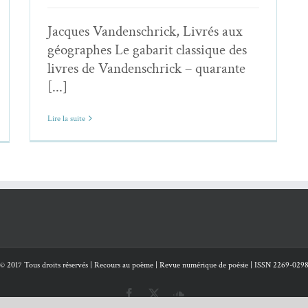
Jacques Vandenschrick, Livrés aux
géographes Le gabarit classique des
livres de Vandenschrick – quarante
[...]
Lire la suite
© 2017 Tous droits réservés | Recours au poème | Revue numérique de poésie | ISSN 2269-029
Facebook
X
SoundCloud