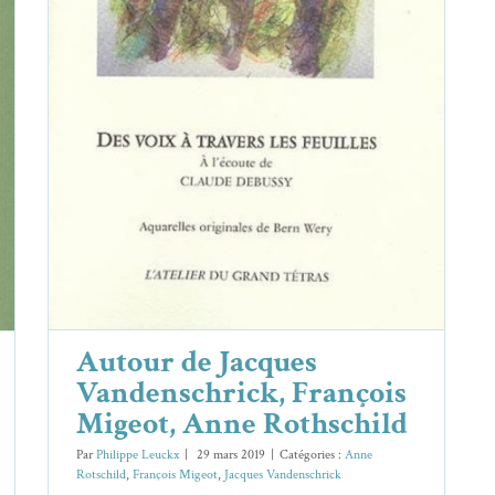
Autour de Jacques Vandenschrick,
François Migeot, Anne Rothschild
Anne Rotschild
François Migeot
Jacques Vandenschrick
Autour de Jacques
Vandenschrick, François
Migeot, Anne Rothschild
Par
Philippe Leuckx
|
29 mars 2019
|
Catégories :
Anne
Rotschild
,
François Migeot
,
Jacques Vandenschrick