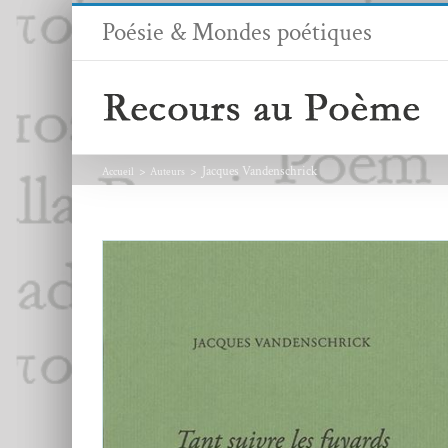
Passer
Poésie & Mondes poétiques
au
contenu
Jacques Vandenschrick
Accueil
Auteurs