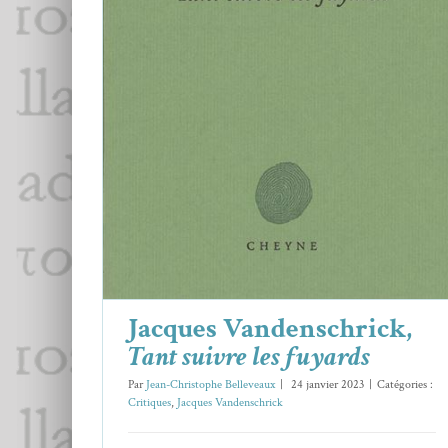
Jacques Vandenschrick,
Tant suivre les
fuyards
Critiques
Jacques Vandenschrick
Jacques Vandenschrick,
Tant suivre les fuyards
Par
Jean-Christophe Belleveaux
|
24 janvier 2023
|
Catégories :
Critiques
,
Jacques Vandenschrick