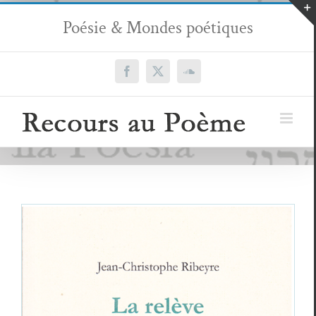
Passer
Poésie & Mondes poétiques
au
contenu
Facebook
X
SoundCloud