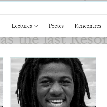
Lectures
Poètes
Rencontres
Jean D’Amérique,
Notes sur un chant…
Jean D'Amérique
Poèmes