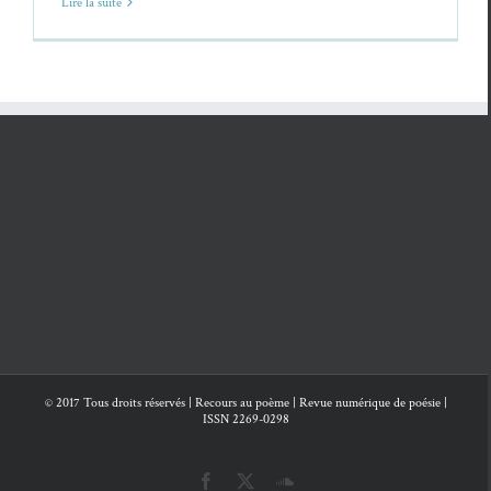
Lire la suite
© 2017 Tous droits réservés | Recours au poème | Revue numérique de poésie |
ISSN 2269-0298
Facebook
X
SoundCloud