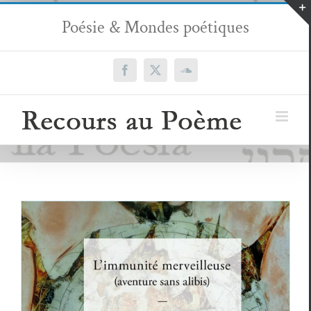
Passer
Poésie & Mondes poétiques
au
contenu
Facebook
X
SoundCloud