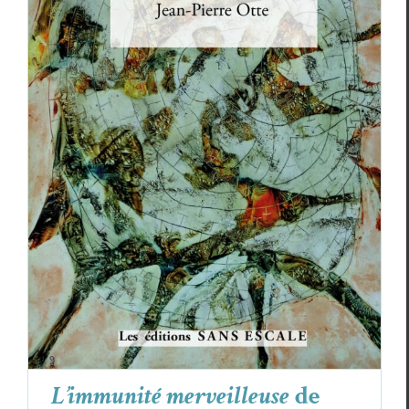
L’immunité merveilleuse
de Jean-Pierre
Otte
Essais & Chroniques
Jean-Pierre Otte
L’immunité merveilleuse
de