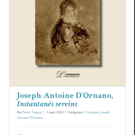
Joseph-Antoine D’Ornano,
Instantanés
sereins
Critiques
Joseph-Antoine D’Ornano
Joseph-Antoine D’Ornano,
Instantanés sereins
Par
Pierre Tanguy
|
1 mars 2024
|
Catégories :
Critiques
,
Joseph-
Antoine D’Ornano