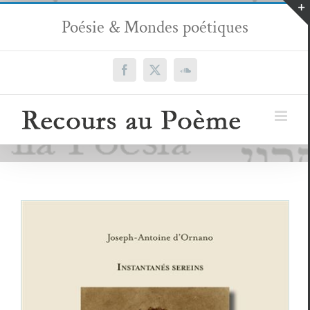
Passer
Poésie & Mondes poétiques
au
contenu
Facebook
X
SoundCloud