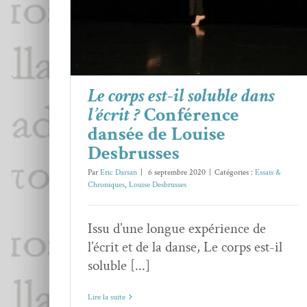
Essais & Chroniques
Louise Desbrusses
Le corps est-il soluble dans
l’écrit ?
Conférence
dansée de Louise
Desbrusses
Par
Eric Darsan
|
6 septembre 2020
|
Catégories :
Essais &
Chroniques
,
Louise Desbrusses
Issu d’une longue expérience de
l’écrit et de la danse, Le corps est-il
soluble [...]
Lire la suite