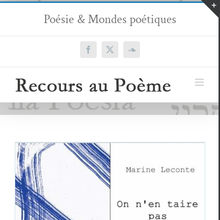
Passer
Poésie & Mondes poétiques
au
contenu
Facebook
X
SoundCloud