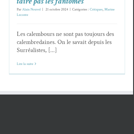
taire pas les fantômes
Par
Alain Nouvel
|
21 octobre 2024
|
Catégories :
Critiques
,
Marine
Leconte
Les calembours ne sont pas toujours des
calembredaines. On le savait depuis les
Surréalistes, [...]
Lire la suite