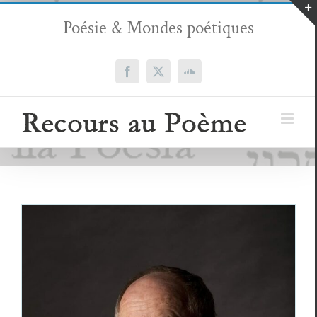
Passer
Poésie & Mondes poétiques
au
contenu
Facebook
X
SoundCloud