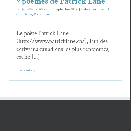
9 poèmes de Patrick Lane
Par
Jean-Marcel Morlat
|
1 septembre 2022
|
Catégories :
Essais &
Chroniques
,
Patrick Lane
Le poète Patrick Lane
(http://www.patricklane.ca/), l’un des
écrivains canadiens les plus renommés,
est né [...]
Lire la suite