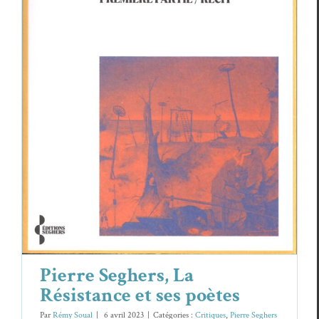
Pierre Seghers, La Résistance et ses
poètes
Critiques
Pierre Seghers
Pierre Seghers, La
Résistance et ses poètes
Par
Rémy Soual
|
6 avril 2023
|
Catégories :
Critiques
,
Pierre Seghers