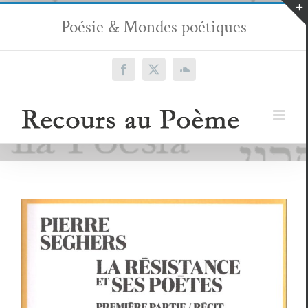
Passer
Poésie & Mondes poétiques
au
contenu
Facebook
X
SoundCloud