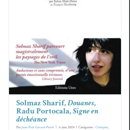
Solmaz Sharif,
Douanes
, Radu Portocala,
Signe en déchéance
Critiques
Radu Portocala
Solmaz Sharif
Solmaz Sharif,
Douanes
,
Radu Portocala,
Signe en
déchéance
Par
Jean-Paul Gavard-Perret
|
6 juin 2024
|
Catégories :
Critiques
,