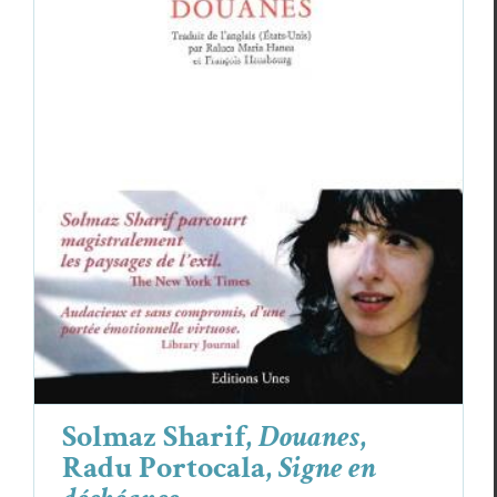
Solmaz Sharif,
Douanes
, Radu Portocala,
Signe en déchéance
Critiques
Radu Portocala
Solmaz Sharif
Solmaz Sharif,
Douanes
,
Radu Portocala,
Signe en