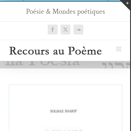
Passer
Poésie & Mondes poétiques
au
contenu
Facebook
X
SoundCloud