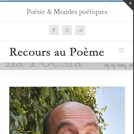
Passer
Poésie & Mondes poétiques
au
contenu
Facebook
X
SoundCloud