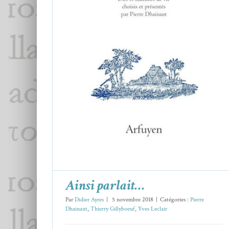
Ainsi parlait…
Pierre Dhainaut
Thierry Gillyboeuf
Yves Leclair
Ainsi parlait…
Par
Didier Ayres
|
5 novembre 2018
|
Catégories :
Pierre
Dhainaut
,
Thierry Gillyboeuf
,
Yves Leclair