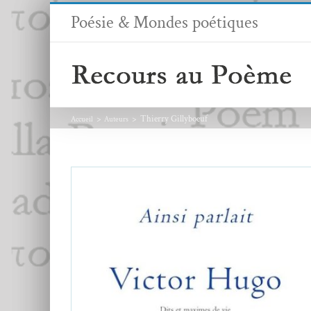
Passer
Poésie & Mondes poétiques
au
contenu
Thierry Gillyboeuf
Accueil
Auteurs