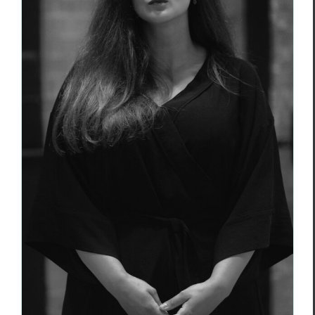
Urszula Honek :
Hivernage
Essais & Chroniques
Urszula Honek