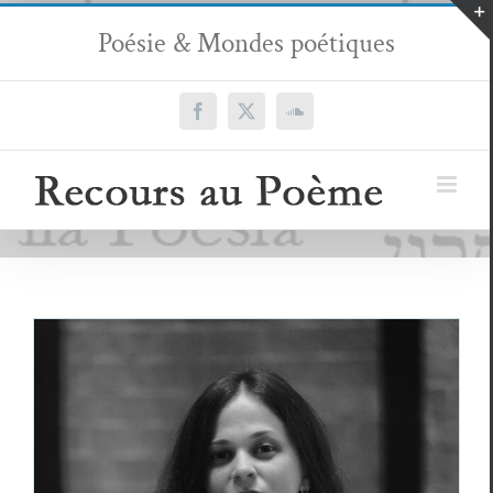
Passer
Poésie & Mondes poétiques
au
contenu
Facebook
X
SoundCloud