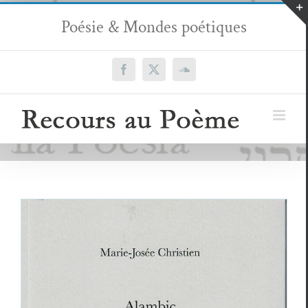
Passer
Poésie & Mondes poétiques
au
contenu
Facebook
X
SoundCloud