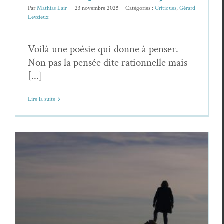
Par
Mathias Lair
|
23 novembre 2025
|
Catégories :
Critiques
,
Gérard
Leyzieux
Voilà une poésie qui donne à penser.
Non pas la pensée dite rationnelle mais
[...]
Lire la suite
Christophe Esnault,
Lettre à la liberté
,
extrait de
Pistolet à bouchon sur la tempe