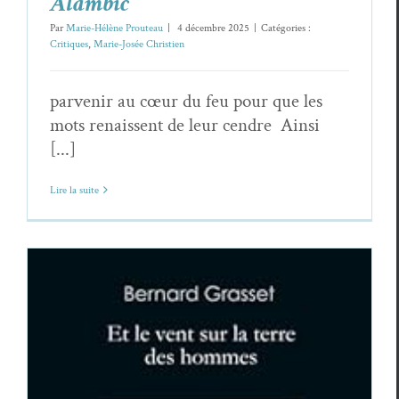
Alambic
Par
Marie-Hélène Prouteau
|
4 décembre 2025
|
Catégories :
Critiques
,
Marie-Josée Christien
parvenir au cœur du feu pour que les
mots renaissent de leur cendre Ainsi
[...]
Lire la suite