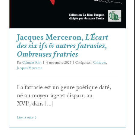
Jacques Merceron,
L’Écart
des six ifs & autres fatrasies
,
Ombreuses fratries
Par
Clément Riot
|
6 novembre 2025
|
Catégories :
Critiques
,
Jacques Merceron
La fatrasie est un genre poétique daté,
né au moyen-âge et disparu au
XVI°, dans [...]
Lire la suite