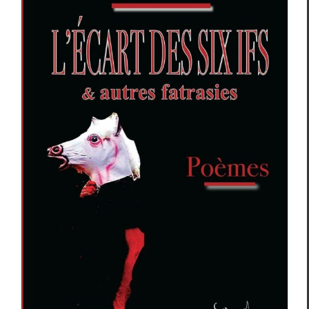
Jacques Merceron,
L’Écart des six ifs &
autres fatrasies
,
Ombreuses fratries
Critiques
Jacques Merceron