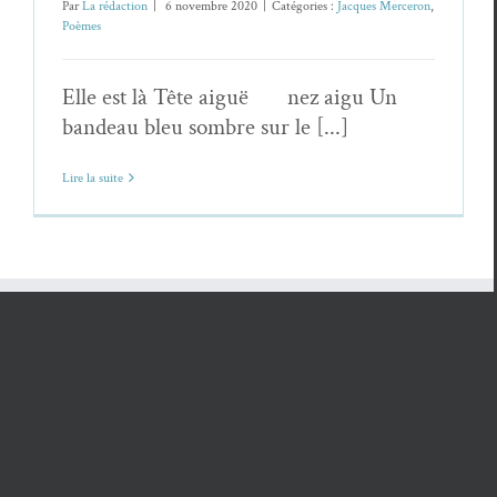
Par
La rédaction
|
6 novembre 2020
|
Catégories :
Jacques Merceron
,
Poèmes
Elle est là Tête aiguë nez aigu Un
bandeau bleu sombre sur le [...]
Lire la suite