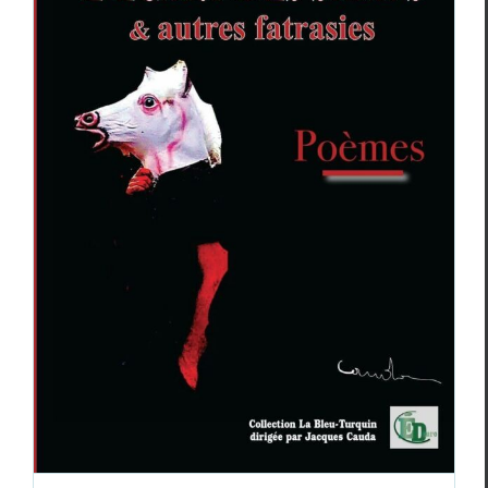
Jacques Merceron,
L’Écart des six ifs &
autres fatrasies
,
Ombreuses fratries
Critiques
Jacques Merceron