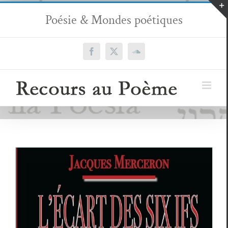
Passer
Poésie & Mondes poétiques
au
contenu
Facebook
X
SoundCloud