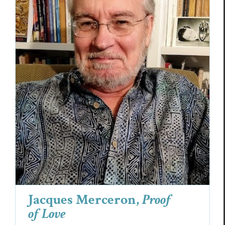
Jacques Merceron,
Proof of Love
Jacques Merceron
Poèmes
Jacques Merceron,
Proof
of Love