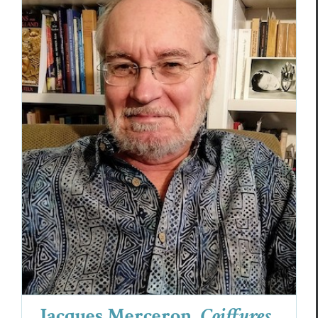
Jacques Merceron,
Coiffures et mégalithes
pulvérisés
Jacques Merceron
Poèmes
Jacques Merceron,
Coiffures