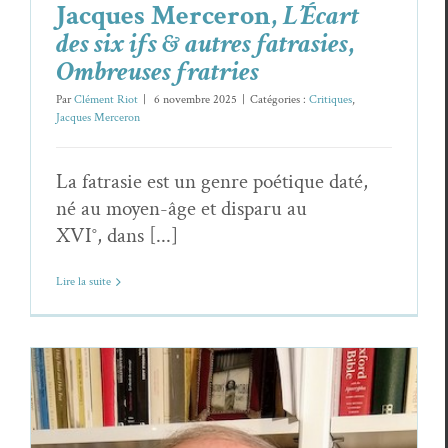
Jacques Merceron,
L’Écart
des six ifs & autres fatrasies
,
Ombreuses fratries
Par
Clément Riot
|
6 novembre 2025
|
Catégories :
Critiques
,
Jacques Merceron
La fatrasie est un genre poétique daté,
né au moyen-âge et disparu au
XVI°, dans [...]
Lire la suite