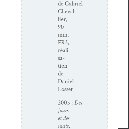
de Gabriel
Cheval­
li­er,
90
min,
FR3,
réal­i­
sa­
tion
de
Daniel
Losset
2005 :
Des
jours
et des
nuits
,