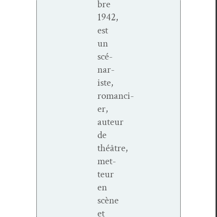
bre
1942,
est
un
scé­
nar­
iste,
romanci­
er,
auteur
de
théâtre,
met­
teur
en
scène
et