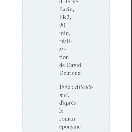
d’Hervé
Bazin,
FR2,
90
min,
réal­i­
sa­
tion
de David
Delrieux
1996 :
Attends-
moi
,
d’après
le
roman
éponyme