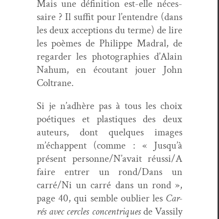
Mais une déf­i­ni­tion est-elle néces­
saire ? Il suf­fit pour l’entendre (dans
les deux accep­tions du terme) de lire
les poèmes de Philippe Madral, de
regarder les pho­togra­phies d’Alain
Nahum, en écoutant jouer John
Coltrane.
Si je n’adhère pas à tous les choix
poé­tiques et plas­tiques des deux
auteurs, dont quelques images
m’échappent (comme : « Jusqu’à
présent personne/N’avait réussi/A
faire entr­er un rond/Dans un
carré/Ni un car­ré dans un rond »,
page 40, qui sem­ble oubli­er les
Car­
rés avec cer­cles con­cen­triques
de Vass­i­ly