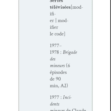
Séries
télévisées
[mod­
i­fi­
er | mod­
i­fi­er
le code]
1977–
1978 :
Brigade
des
mineurs
(6
épisodes
de 90
min, A2)
1977 :
Inci­
dents
mineurs
de Claude