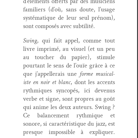
d’éléments offerts par des musi­ciens
fam­i­liers (d’où, sans doute, l’usage
sys­té­ma­tique de leur seul prénom),
sont com­posés avec subtilité.
Swing
, qui fait appel, comme tout
livre imprimé, au visuel (et un peu
au touch­er du papi­er), stim­ule
pour­tant le sens de l’ouïe grâce à ce
que j’appellerais une
forme musi­cal­
iste en noir et blanc
, dont les accents
ryth­miques syn­copés, ici devenus
verbe et signe, sont pro­pres au goût
qui ani­me les deux auteurs.
Swing ?
Ce bal­ance­ment ryth­mique et
sonore, si car­ac­téris­tique du jazz, est
presque impos­si­ble à expli­quer.