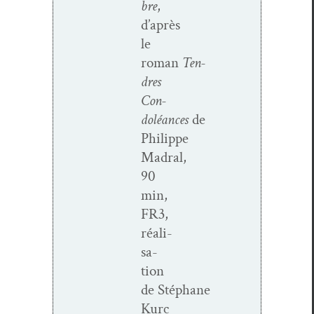
bre
,
d’après
le
roman
Ten­
dres
Con­
doléances
de
Philippe
Madral,
90
min,
FR3,
réal­i­
sa­
tion
de Stéphane
Kurc