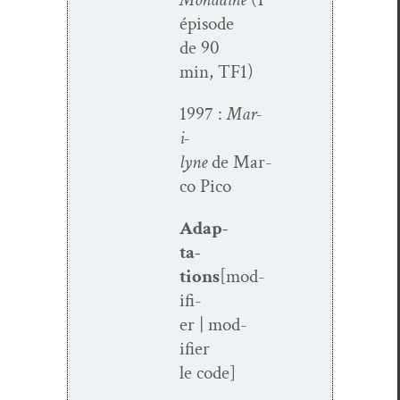
épisode
de 90
min, TF1)
1997 :
Mar­
i­
lyne
de Mar­
co Pico
Adap­
ta­
tions
[mod­
i­fi­
er | mod­
i­fi­er
le code]