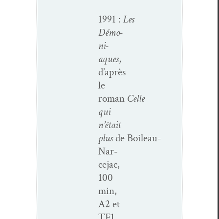
1991 :
Les
Démo­
ni­
aques
,
d’après
le
roman
Celle
qui
n’é­tait
plus
de Boileau-
Nar­
ce­­jac,
100
min,
A2 et
TF1,