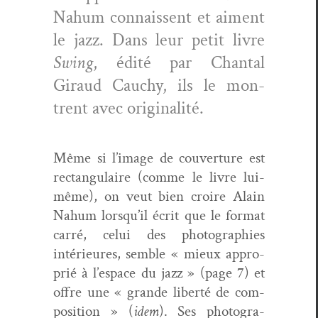
Nahum con­nais­sent et aiment
le jazz. Dans leur petit livre
Swing
, édité par Chan­tal
Giraud Cauchy, ils le mon­
trent avec originalité.
Même si l’image de cou­ver­ture est
rec­tan­gu­laire (comme le livre lui-
même), on veut bien croire Alain
Nahum lorsqu’il écrit que le for­mat
car­ré, celui des pho­togra­phies
intérieures, sem­ble « mieux appro­
prié à l’espace du jazz » (page 7) et
offre une « grande lib­erté de com­
po­si­tion » (
idem
). Ses pho­togra­