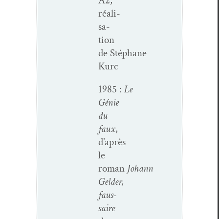
A2,
réal­i­
sa­
tion
de Stéphane
Kurc
1985 :
Le
Génie
du
faux
,
d’après
le
roman
Johann
Gelder,
faus­
saire