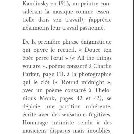
Kandin­sky en 1913, un pein­tre con­
sid­érant la musique comme essen­
tielle dans son tra­vail), j’apprécie
néan­moins leur tra­vail passionné.
De la pre­mière phrase énig­ma­tique
qui ouvre le recueil, « Douce ton
épée perce l’œuf » (« All the things
you are », poème con­sacré à Char­lie
Park­er, page 11), à la pho­togra­phie
qui le clôt (« ‘Round mid­night »,
avec un poème con­sacré à Thelo­
nious Monk, pages 42 et 43), se
déploie une par­ti­tion cohérente,
écrite avec des sen­sa­tions fugi­tives.
Hom­mage intimiste ren­du à des
musi­ciens dis­parus mais inou­bliés,