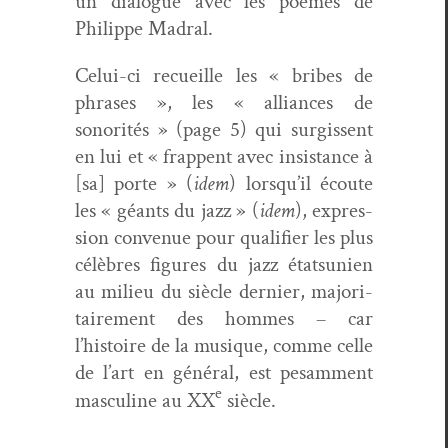
un dia­logue avec les poèmes de
Philippe Madral.
Celui-ci recueille les « bribes de
phras­es », les « alliances de
sonorités » (page 5) qui sur­gis­sent
en lui et « frap­pent avec insis­tance à
[sa] porte » (
idem
) lorsqu’il écoute
les « géants du jazz » (
idem
), expres­
sion con­v­enue pour qual­i­fi­er les plus
célèbres fig­ures du jazz état­sunien
au milieu du siè­cle dernier, majori­
taire­ment des hommes – car
l’histoire de la musique, comme celle
de l’art en général, est pesam­ment
e
mas­cu­line au XX
siècle.