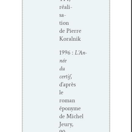
réal­i­
sa­
tion
de Pierre
Koralnik
1996 :
L’An­
née
du
cer­tif
,
d’après
le
roman
éponyme
de Michel
Jeury,