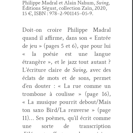
Philippe Madral et Alain Nahum,
Swing
,
Édi­tions Ségust, col­lec­tion Zaïn, 2020,
15 €, ISBN : 978–2‑901145–05‑9.
Doit-on croire Philippe Madral
quand il affirme, dans son « Entrée
de jeu » (pages 5 et 6), que pour lui
« la poésie est une langue
étrangère », et le jazz tout autant ?
L’écriture claire de
Swing
, avec des
éclats de mots et de sons, per­met
d’en douter : « La rue comme un
trom­bone à coulisse » (page 16),
« La musique pour­rit debout/Mais
ton saxo Bird/La ren­verse » (page
11)… Ses poèmes, qu’il écrit comme
une sorte de tran­scrip­tion