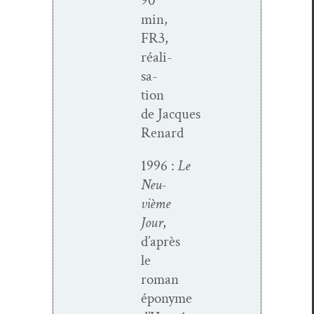
90
min,
FR3,
réal­i­
sa­
tion
de Jacques
Renard
1996 :
Le
Neu­
vième
Jour
,
d’après
le
roman
éponyme