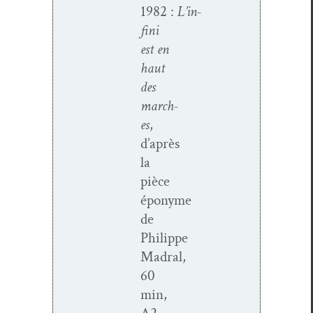
1982 :
L’in­
fi­ni
est en
haut
des
march­
es
,
d’après
la
pièce
éponyme
de
Philippe
Madral,
60
min,