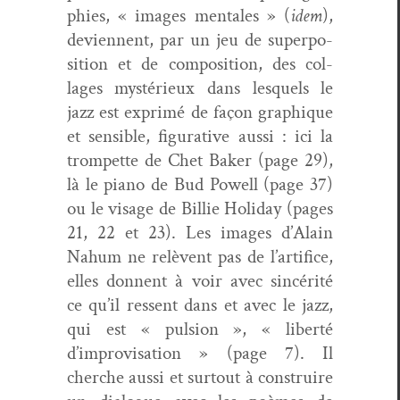
phies, « images men­tales » (
idem
),
devi­en­nent, par un jeu de super­po­
si­tion et de com­po­si­tion, des col­
lages mys­térieux dans lesquels le
jazz est exprimé de façon graphique
et sen­si­ble, fig­u­ra­tive aus­si : ici la
trompette de Chet Bak­er (page 29),
là le piano de Bud Pow­ell (page 37)
ou le vis­age de Bil­lie Hol­i­day (pages
21, 22 et 23). Les images d’Alain
Nahum ne relèvent pas de l’artifice,
elles don­nent à voir avec sincérité
ce qu’il ressent dans et avec le jazz,
qui est « pul­sion », « lib­erté
d’improvisation » (page 7). Il
cherche aus­si et surtout à con­stru­ire