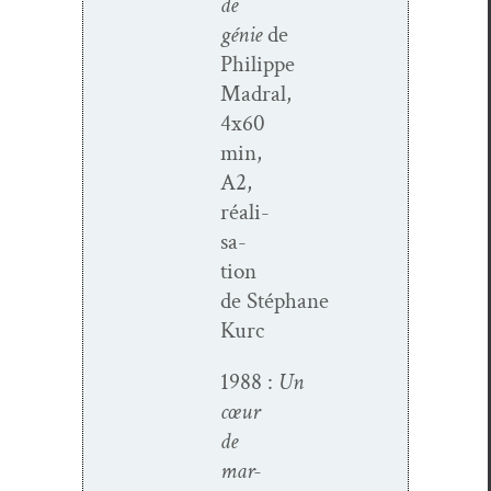
de
génie
de
Philippe
Madral,
4x60
min,
A2,
réal­i­
sa­
tion
de Stéphane
Kurc
1988 :
Un
cœur
de
mar­