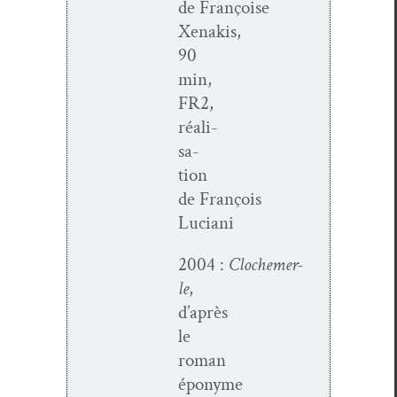
de Françoise
Xenakis,
90
min,
FR2,
réal­i­
sa­
tion
de François
Luciani
2004 :
Clochemer­
le
,
d’après
le
roman
éponyme