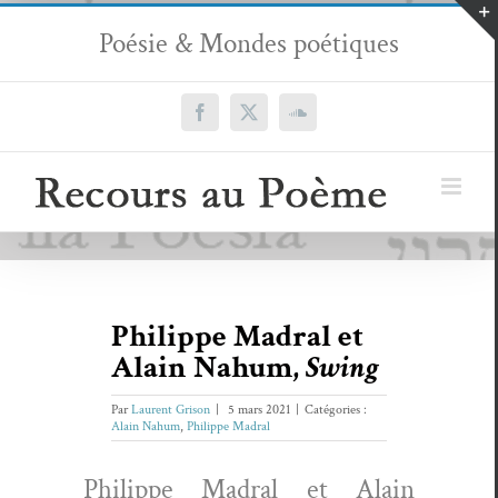
Passer
Poésie & Mondes poétiques
au
contenu
Facebook
X
SoundCloud
Philippe Madral et
Alain Nahum,
Swing
Par
Laurent Grison
|
5 mars 2021
|
Catégories :
Alain Nahum
,
Philippe Madral
Philippe Madral et Alain