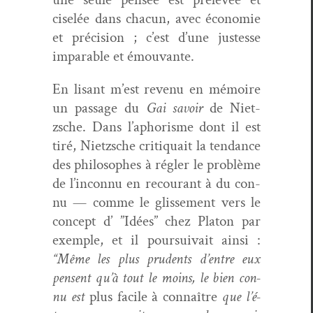
ciselée dans cha­cun, avec économie
et pré­ci­sion ; c’est d’une justesse
impa­ra­ble et émouvante.
En lisant m’est revenu en mémoire
un pas­sage du
Gai savoir
de Niet­
zsche. Dans l’aphorisme dont il est
tiré, Niet­zsche cri­ti­quait la ten­dance
des philosophes à régler le prob­lème
de l’in­con­nu en recourant à du con­
nu — comme le glisse­ment vers le
con­cept d’ ”Idées” chez Pla­ton par
exem­ple, et il pour­suiv­ait ain­si :
“Même les plus pru­dents d’en­tre eux
pensent qu’à tout le moins, le bien con­
nu est
plus facile à con­naître
que l’é­