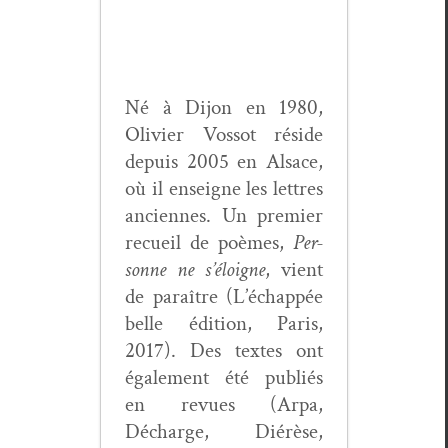
Né à Dijon en 1980,
Olivi­er Vos­sot réside
depuis 2005 en Alsace,
où il enseigne les let­tres
anci­ennes. Un pre­mier
recueil de poèmes,
Per­
son­ne ne s’éloigne
, vient
de paraître (L’échappée
belle édi­tion, Paris,
2017). Des textes ont
égale­ment été pub­liés
en revues (Arpa,
Décharge, Diérèse,