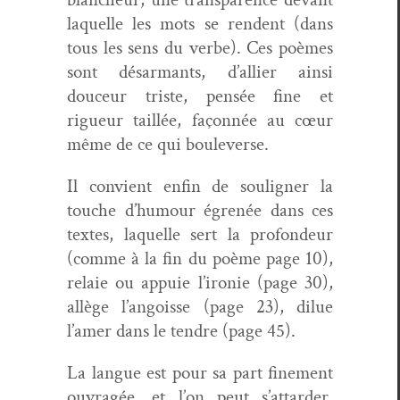
laque­lle les mots se ren­dent (dans
tous les sens du verbe). Ces poèmes
sont désar­mants, d’al­li­er ain­si
douceur triste, pen­sée fine et
rigueur tail­lée, façon­née au cœur
même de ce qui boule­verse.
Il con­vient enfin de soulign­er la
touche d’hu­mour égrenée dans ces
textes, laque­lle sert la pro­fondeur
(comme à la fin du poème page 10),
relaie ou appuie l’ironie (page 30),
allège l’an­goisse (page 23), dilue
l’amer dans le ten­dre (page 45).
La langue est pour sa part fine­ment
ouvragée, et l’on peut s’attarder,