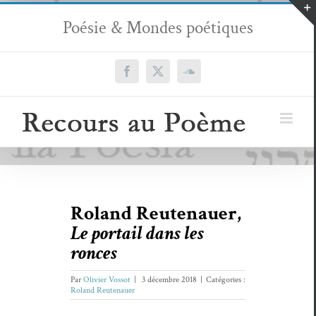
Passer
Poésie & Mondes poétiques
au
contenu
Facebook
X
SoundCloud
Roland Reutenauer,
Le portail dans les
ronces
Par
Olivier Vossot
|
3 décembre 2018
|
Catégories :
Roland Reutenauer