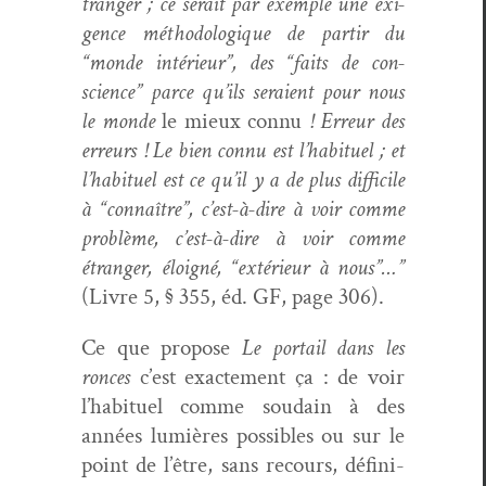
tranger ; ce serait par exem­ple une exi­
gence méthodologique de par­tir du
“monde intérieur”, des “faits de con­
science” parce qu’ils seraient pour nous
le monde
le mieux con­nu
! Erreur des
erreurs ! Le bien con­nu est l’habituel ; et
l’habituel est ce qu’il y a de plus dif­fi­cile
à “con­naître”, c’est-à-dire à voir comme
prob­lème, c’est-à-dire à voir comme
étranger, éloigné, “extérieur à nous”…”
(Livre 5, § 355, éd. GF, page 306).
Ce que pro­pose
Le por­tail dans les
ronces
c’est exacte­ment ça : de voir
l’habituel comme soudain à des
années lumières pos­si­bles ou sur le
point de l’être, sans recours, défini­