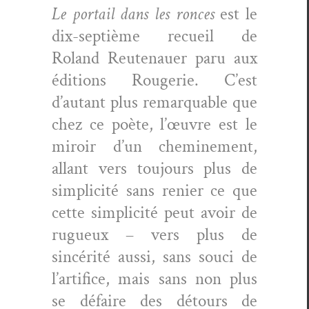
Le por­tail dans les ronces
est le
dix-sep­tième recueil de
Roland Reutenauer paru aux
édi­tions Rougerie. C’est
d’autant plus remar­quable que
chez ce poète, l’œuvre est le
miroir d’un chem­ine­ment,
allant vers tou­jours plus de
sim­plic­ité sans renier ce que
cette sim­plic­ité peut avoir de
rugueux – vers plus de
sincérité aus­si, sans souci de
l’artifice, mais sans non plus
se défaire des détours de