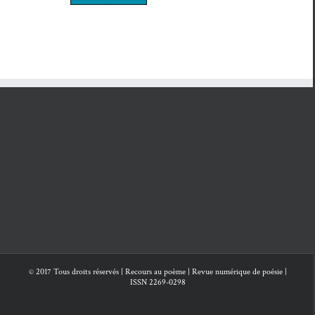
et Roland
Reutenauer
Reutenauer
© 2017 Tous droits réservés | Recours au poème | Revue numérique de poésie |
ISSN 2269-0298