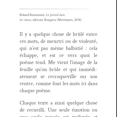
Roland Reutenauer,
Le por­tail dans
les ronces
, édi­tions Rougerie (Mortemart, 2018)
Il y a quelque chose de brûlé entre
ces mots, de meur­tri ou de vio­len­té,
qui n’est pas même bal­bu­tié : cela
échappe, et est ce vers quoi le
poème tend. Me vient l’im­age de la
feuille qu’on brûle et qui immé­di­
ate­ment se recro­queville sur son
cen­tre, comme font les mots ici dans
chaque poème.
Chaque texte a ain­si quelque chose
de recueil­li. Une seule émo­tion ou
une seule pen­sée est prélevée et