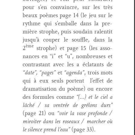
pour s’en con­va­in­cre, sur les très
beaux poèmes page 14 (le jeu sur le
rythme qui s’emballe dans la pre­
mière stro­phe, puis soudain ralen­tit
jusqu’à couper le souf­fle, dans la
ème
2
stro­phe) et page 15 (les asso­
nances en “i” et “u”, nom­breuses et
con­trastant avec les a écla­tants de
“date”, “pages”
et
“agen­da”
, trois mots
qui à eux seuls por­tent
l’effet de
drama­ti­sa­tion du poème) ou encore
des for­mules comme
“(…) et le ciel a
lâché / sa ven­trée de grêlons durs”
(page 21) ou
“voir la vase pro­fonde /
miroi­ter dans les roseaux / marcher où
le silence prend l’eau”
(page 33).