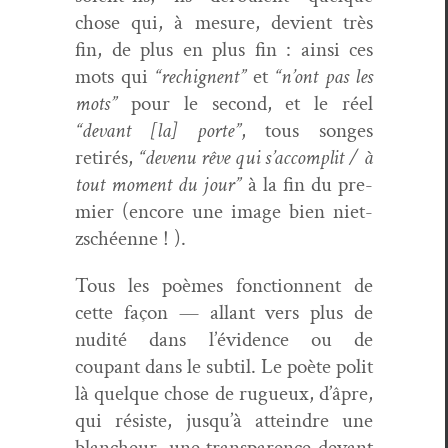
chose qui, à mesure, devient très
fin, de plus en plus fin : ain­si ces
mots qui
“rechig­nent”
et
“n’ont pas les
mots”
pour le sec­ond, et le réel
“devant [la] porte”
, tous songes
retirés,
“devenu rêve qui s’ac­com­plit / à
tout moment du jour”
à la fin du pre­
mier (encore une image bien niet­
zschéenne ! ).
Tous les poèmes fonc­tion­nent de
cette façon — allant vers plus de
nudité dans l’év­i­dence ou de
coupant dans le sub­til. Le poète polit
là quelque chose de rugueux, d’âpre,
qui résiste, jusqu’à attein­dre une
blancheur, une trans­parence devant