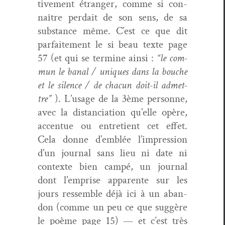
tive­ment étranger, comme si con­
naître per­dait de son sens, de sa
sub­stance même. C’est ce que dit
par­faite­ment le si beau texte page
57 (et qui se ter­mine ain­si :
“le com­
mun le banal / uniques dans la bouche
et le silence / de cha­cun doit-il admet­
tre”
). L’usage de la 3ème per­son­ne,
avec la dis­tan­ci­a­tion qu’elle opère,
accentue ou entre­tient cet effet.
Cela donne d’emblée l’im­pres­sion
d’un jour­nal sans lieu ni date ni
con­texte bien cam­pé, un jour­nal
dont l’emprise appar­ente sur les
jours ressem­ble déjà ici à un aban­
don (comme un peu ce que sug­gère
le poème page 15) — et c’est très