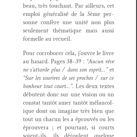
beau, très touchant. Par ailleurs, cet
emploi général­isé de la 3ème per­
son­ne con­fère une unité non plus
seule­ment thé­ma­tique mais aus­si
formelle au recueil.
Pour cor­ro­bor­er cela, j’ou­vre le livre
au hasard. Pages 38–39 :
“Aucun rêve
ne s’at­tarde plus / dans son esprit…”
et
“Sur les sourires de ses proches / sur ce
bon­heur tout court…”
. Les deux textes
débu­tent donc sur une vision ou un
con­stat tan­tôt amer tan­tôt mélan­col­
ique dont on imag­ine très bien que
tout un cha­cun les a éprou­vés ou les
éprou­vera ; et pour­tant, si courts
soient-ils, ils déroulent quelque